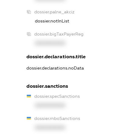
dossier.palne_akciz
dossier.notInList
dossier.bigTaxPayerReg
XXXXXXXXXX
dossier.declarations.title
dossier.declarations.noData
dossier.sanctions
dossier.specSanctions
XXXXXXXXXX
dossier.rnboSanctions
XXXXXXXXXX