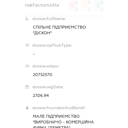
riskFactors.title
0
0
0
dossier.fullName:
СПІЛЬНЕ ПІДПРИЄМСТВО
"ДІСКОН"
dossier.opfSubType:
-
dossier.edrpo:
20752570
dossier.regDate:
27.06.94
dossier.foundersAndBenef:
МАЛЕ ПІДПРИЄМСТВО
"ВИРОБНИЧО - КОМЕРЦІЙНА
ФІРМА "ДЕМЕТРА"