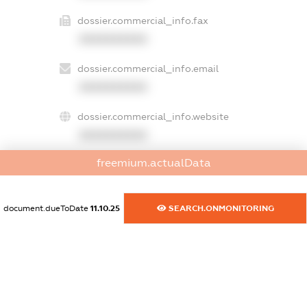
dossier.commercial_info.fax
XXXXXXXXXX
dossier.commercial_info.email
XXXXXXXXXX
dossier.commercial_info.website
XXXXXXXXXX
freemium.actualData
dossier.commercial_info.activity
XXXXXXXXXX
document.dueToDate
11.10.25
SEARCH.ONMONITORING
freemium.exampleText_1
freemium.exampleText_2
freemium.anonymousPerSearch2
FREEMIUM.DETAILS