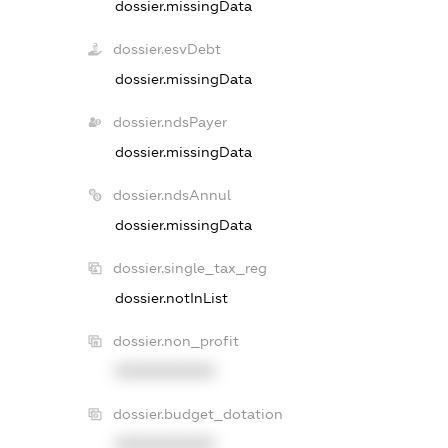
dossier.missingData
dossier.esvDebt
dossier.missingData
dossier.ndsPayer
dossier.missingData
dossier.ndsAnnul
dossier.missingData
dossier.single_tax_reg
dossier.notInList
dossier.non_profit
XXXXXXXXXX
dossier.budget_dotation
XXXXXXXXXX