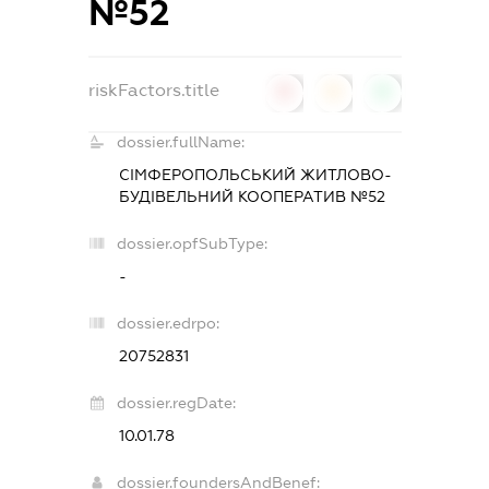
№52
riskFactors.title
0
0
0
dossier.fullName:
СІМФЕРОПОЛЬСЬКИЙ ЖИТЛОВО-
БУДІВЕЛЬНИЙ КООПЕРАТИВ №52
dossier.opfSubType:
-
dossier.edrpo:
20752831
dossier.regDate:
10.01.78
dossier.foundersAndBenef: