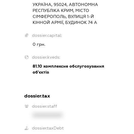
УКРАЇНА, 95024, АВТОНОМНА
РЕСПУБЛІКА КРИМ, МІСТО
СІМФЕРОПОЛЬ, ВУЛИЦЯ 1-Й
КІННОЙ АРМІЇ, БУДИНОК 74 А
dossier.capital:
0 грн.
dossier.kveds:
81.10
комплексне обслуговування
об'єктів
dossier.tax
dossier.staff
XXXXXXXXXX
dossier.taxDebt