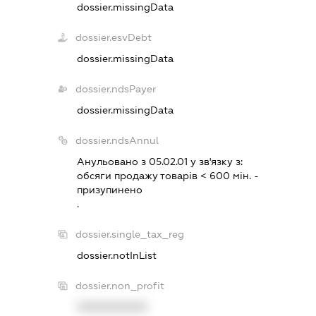
dossier.missingData
dossier.esvDebt
dossier.missingData
dossier.ndsPayer
dossier.missingData
dossier.ndsAnnul
Анульовано з 05.02.01 у зв'язку з:
обсяги продажу товарiв < 600 мiн. -
призупинено
.
dossier.single_tax_reg
dossier.notInList
dossier.non_profit
XXXXXXXXXX