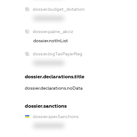
dossier.budget_dotation
XXXXXXXXXX
dossier.palne_akciz
dossier.notInList
dossier.bigTaxPayerReg
XXXXXXXXXX
dossier.declarations.title
dossier.declarations.noData
dossier.sanctions
dossier.specSanctions
XXXXXXXXXX