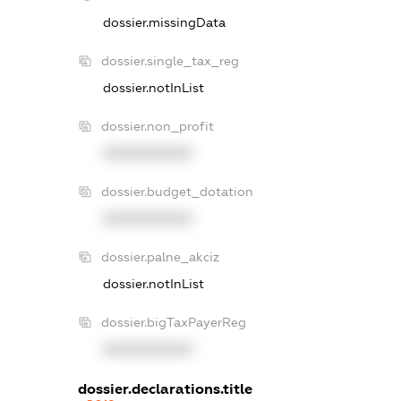
dossier.missingData
dossier.single_tax_reg
dossier.notInList
dossier.non_profit
XXXXXXXXXX
dossier.budget_dotation
XXXXXXXXXX
dossier.palne_akciz
dossier.notInList
dossier.bigTaxPayerReg
XXXXXXXXXX
dossier.declarations.title