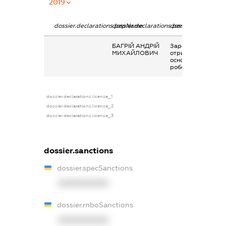
2019
dossier.declarations.pepName
dossier.declarations.personName
dossier.declaratio
БАГРІЙ АНДРІЙ
Заробітна плата
МИХАЙЛОВИЧ
отримана за
основним місцем
роботи
dossier.declarations.license_1
dossier.declarations.license_2
dossier.declarations.license_3
dossier.sanctions
dossier.specSanctions
XXXXXXXXXX
dossier.rnboSanctions
XXXXXXXXXX