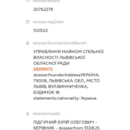
dossier.edrpo:
20762278
dossier.regDate:
11.03.02
dossier.foundersAndBenef:
УПРАВЛІННЯ МАЙНОМ СПІЛЬНОЇ
ВЛАСНОСТІ ЛЬВІВСЬКОЇ
ОБЛАСНОЇ РАДИ
25255072
dossier.founderAddress
УКРАЇНА,
79008, ЛЬВІВСЬКА ОБЛ., МІСТО
ЛЬВІВ, ВУЛ.ВИННИЧЕНКА,
БУДИНОК 18
statements.nationality:
Україна
dossier.heads:
ПІДГІРНИЙ ЮРІЙ ОЛЕГОВИЧ
-
КЕРІВНИК
- dossier.from 31.08.25