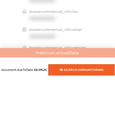
XXXXXXXXXX
dossier.commercial_info.fax
XXXXXXXXXX
dossier.commercial_info.email
XXXXXXXXXX
dossier.commercial_info.website
freemium.actualData
XXXXXXXXXX
dossier.commercial_info.activity
document.dueToDate
02.09.25
SEARCH.ONMONITORING
XXXXXXXXXX
freemium.exampleText_1
freemium.exampleText_2
freemium.anonymousPerSearch2
FREEMIUM.DETAILS