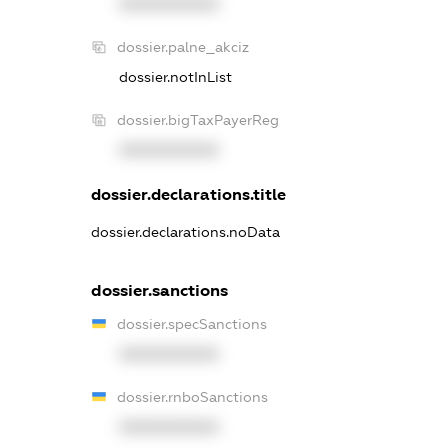
XXXXXXXXXX
dossier.palne_akciz
dossier.notInList
dossier.bigTaxPayerReg
XXXXXXXXXX
dossier.declarations.title
dossier.declarations.noData
dossier.sanctions
dossier.specSanctions
XXXXXXXXXX
dossier.rnboSanctions
XXXXXXXXXX