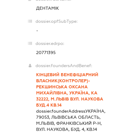
ДЕНТАМІК
dossier.opfSubType:
-
dossier.edrpo:
20771395
dossier.foundersAndBenef:
КІНЦЕВИЙ БЕНЕФІЦІАРНИЙ
ВЛАСНИК(КОНТРОЛЕР)-
РЕКШИНСЬКА ОКСАНА
МИХАЙЛІВНА, УКРАЇНА, КА
32222, М.ЛЬВІВ ВУЛ. НАУКОВА
БУД.4 КВ.14
dossier.founderAddress
УКРАЇНА,
79053, ЛЬВIВСЬКА ОБЛАСТЬ,
М.ЛЬВІВ, ФРАНКІВСЬКИЙ Р-Н,
ВУЛ. НАУКОВА, БУД. 4, КВ.14