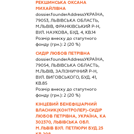
РЕКШИНСЬКА ОКСАНА
МИХАЙЛІВНА
dossier.founderAddress
УКРАЇНА,
79053, ЛЬВIВСЬКА ОБЛАСТЬ,
М.ЛЬВІВ, ФРАНКІВСЬКИЙ Р-Н,
ВУЛ. НАУКОВА, БУД. 4, КВ.14
Розмір внеску до статутного
фонду (грн.):
2
(20 %)
СИДІР ЛЮБОВ ПЕТРІВНА
dossier.founderAddress
УКРАЇНА,
79054, ЛЬВIВСЬКА ОБЛАСТЬ,
М.ЛЬВІВ, ЗАЛІЗНИЧНИЙ Р-Н,
ВУЛ. ВИГОВСЬКОГО, БУД. 41,
КВ.85
Розмір внеску до статутного
фонду (грн.):
2
(20 %)
КІНЦЕВИЙ БЕНЕФІЦІАРНИЙ
ВЛАСНИК(КОНТРОЛЕР)-СИДІР
ЛЮБОВ ПЕТРІВНА, УКРАЇНА, КА
302370, ЛЬВІВСЬКА ОБЛ.
М.ЛЬВІВ ВУЛ. ПЕТЛЮРИ БУД.25