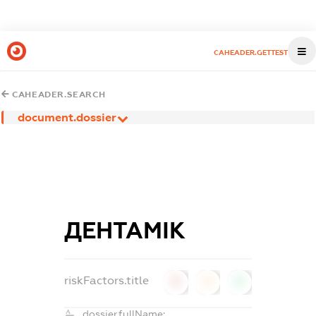
CAHEADER.GETTEST
CAHEADER.SEARCH
document.dossier
ДЕНТАМІК
riskFactors.title
0
0
0
dossier.fullName: