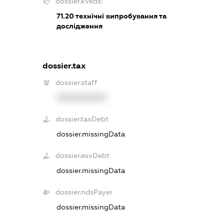
dossier.kveds:
71.20
технічні випробування та
дослідження
dossier.tax
dossier.staff
XXXXXXXXXX
dossier.taxDebt
dossier.missingData
dossier.esvDebt
dossier.missingData
dossier.ndsPayer
dossier.missingData