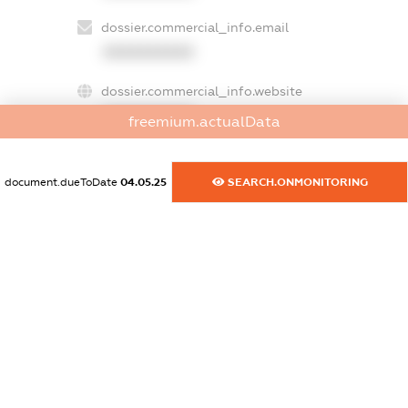
dossier.commercial_info.email
XXXXXXXXXX
dossier.commercial_info.website
XXXXXXXXXX
freemium.actualData
dossier.commercial_info.activity
XXXXXXXXXX
document.dueToDate
04.05.25
SEARCH.ONMONITORING
freemium.exampleText_1
freemium.exampleText_2
freemium.anonymousPerSearch2
FREEMIUM.DETAILS
FREEMIUM.REGISTER