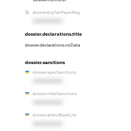
dossier.bigTaxPayerReg
XXXXXXXXXX
dossier.declarations.title
dossier.declarations.noData
dossier.sanctions
dossier.specSanctions
XXXXXXXXXX
dossier.rnboSanctions
XXXXXXXXXX
dossier.amkuBlackList
XXXXXXXXXX