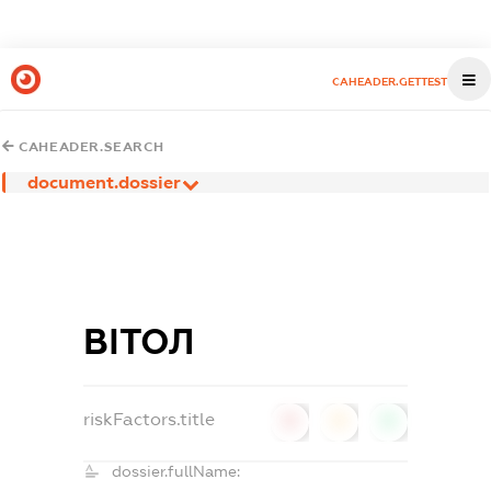
CAHEADER.GETTEST
CAHEADER.SEARCH
document.dossier
ВІТОЛ
riskFactors.title
0
0
0
dossier.fullName: