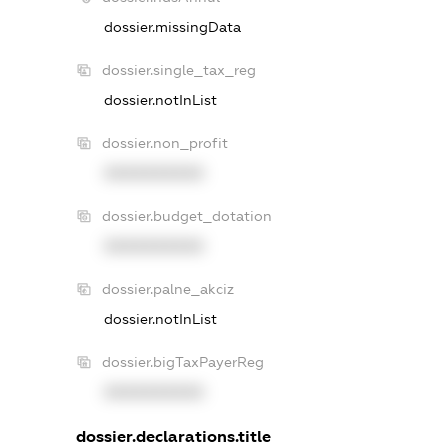
dossier.missingData
dossier.single_tax_reg
dossier.notInList
dossier.non_profit
XXXXXXXXXX
dossier.budget_dotation
XXXXXXXXXX
dossier.palne_akciz
dossier.notInList
dossier.bigTaxPayerReg
XXXXXXXXXX
dossier.declarations.title