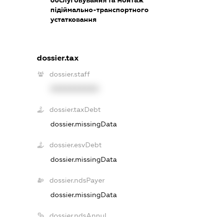
підіймально-транспортного
устатковання
dossier.tax
dossier.staff
XXXXXXXXXX
dossier.taxDebt
dossier.missingData
dossier.esvDebt
dossier.missingData
dossier.ndsPayer
dossier.missingData
dossier.ndsAnnul