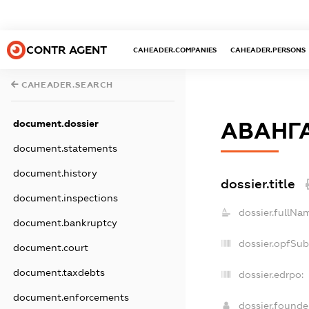
CONTR AGENT
CAHEADER.COMPANIES
CAHEADER.PERSONS
CAHEADER.SEARCH
document.dossier
АВАНГА
document.statements
document.history
dossier.title
document.inspections
dossier.fullNa
document.bankruptcy
dossier.opfSub
document.court
document.taxdebts
dossier.edrpo:
document.enforcements
dossier.found