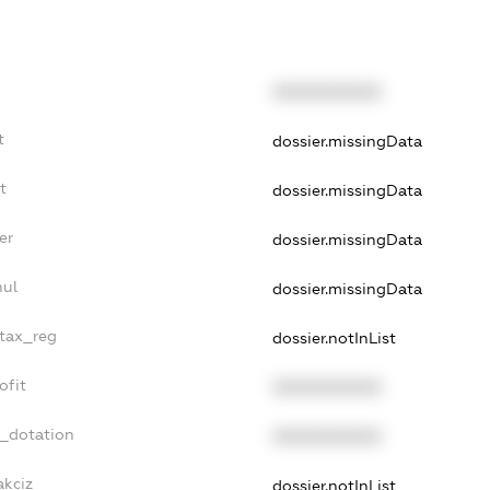
XXXXXXXXXX
t
dossier.missingData
t
dossier.missingData
er
dossier.missingData
nul
dossier.missingData
_tax_reg
dossier.notInList
ofit
XXXXXXXXXX
t_dotation
XXXXXXXXXX
akciz
dossier.notInList