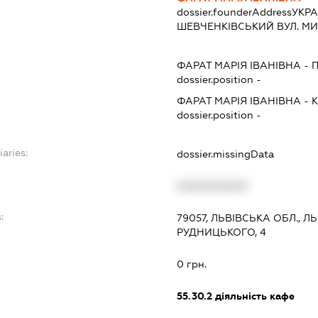
dossier.founderAddress
УКРА
ШЕВЧЕНКІВСЬКИЙ ВУЛ. МИК
ФАРАТ МАРІЯ ІВАНІВНА
-
dossier.position -
ФАРАТ МАРІЯ ІВАНІВНА
-
dossier.position -
iaries:
dossier.missingData
XXXXXXXXXX
:
79057, ЛЬВІВСЬКА ОБЛ., Л
РУДНИЦЬКОГО, 4
0 грн.
55.30.2
діяльність кафе