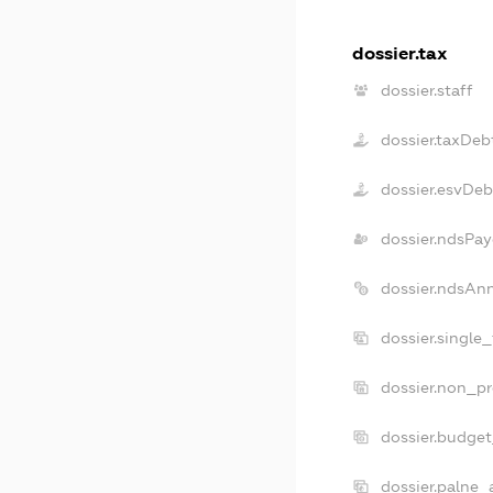
dossier.tax
dossier.staff
dossier.taxDeb
dossier.esvDeb
dossier.ndsPay
dossier.ndsAn
dossier.single
dossier.non_pr
dossier.budge
dossier.palne_