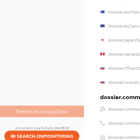
dossier.ausSan
dossier.euSanc
dossier.japanS
dossier.canad
dossier.rfSanc
dossier.russian
dossier.comme
dossier.commer
freemium.actualData
dossier.comme
document.dueToDate
24.03.17
SEARCH.ONMONITORING
dossier.commer