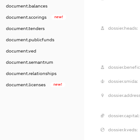
document.balances
document.scorings
new!
dossier.heads:
document.tenders
document.publicfunds
document.ved
document.semantrum
dossier.benefic
document.relationships
dossier.smida:
document.licenses
new!
dossier.address
dossier.capital:
dossier.kveds: