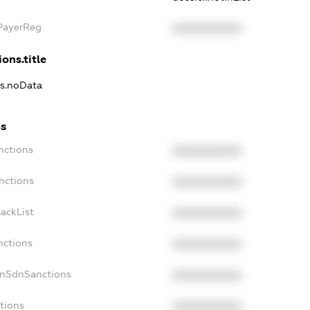
xPayerReg
XXXXXXXXXX
ons.title
ns.noData
ns
nctions
XXXXXXXXXX
nctions
XXXXXXXXXX
ackList
XXXXXXXXXX
nctions
XXXXXXXXXX
onSdnSanctions
XXXXXXXXXX
tions
XXXXXXXXXX