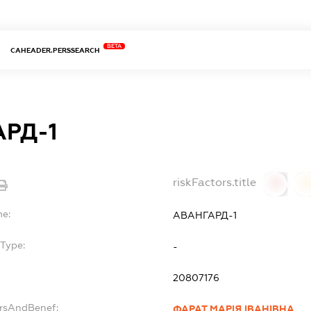
BETA
CAHEADER.PERSSEARCH
РД-1
riskFactors.title
0
0
me:
АВАНГАРД-1
Type:
-
20807176
ersAndBenef:
ФАРАТ МАРІЯ ІВАНІВНА