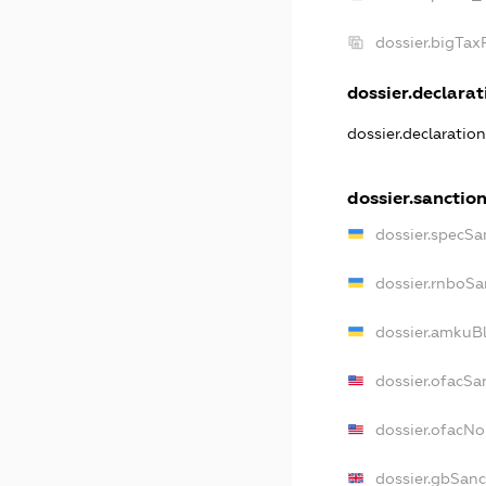
dossier.bigTa
dossier.declarati
dossier.declaratio
dossier.sanctio
dossier.specSa
dossier.rnboSa
dossier.amkuBl
dossier.ofacSa
dossier.ofacN
dossier.gbSanc