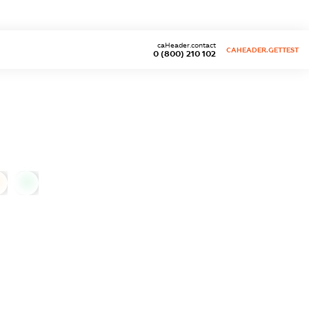
caHeader.contact
CAHEADER.GETTEST
0 (800) 210 102
0