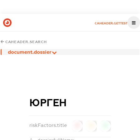
CAHEADER.GETTEST
CAHEADER.SEARCH
document.dossier
ЮРГЕН
riskFactors.title
0
0
0
dossier.fullName: