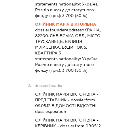
statements.nationality:
Україна
Розмір внеску до статутного
фонду (грн.):
3 700
(50 %)
ОЛІЙНИК МАРІЯ ВІКТОРІВНА
dossier.founderAddress
УКРАЇНА,
82200, ЛЬВІВСЬКА ОБЛ., МІСТО
ТРУСКАВЕЦЬ, ВУЛИЦЯ
М.ЛИСЕНКА, БУДИНОК 5,
КВАРТИРА 3
statements.nationality:
Україна
Розмір внеску до статутного
фонду (грн.):
3 700
(50 %)
dossier.heads:
ОЛІЙНИК МАРІЯ ВІКТОРІВНА
-
ПРЕДСТАВНИК
- dossier.from
09.05.12
ВІДОМОСТІ ВІДСУТНІ
dossier.position -
ОЛІЙНИК МАРІЯ ВІКТОРІВНА
-
КЕРІВНИК
- dossier.from 09.05.12