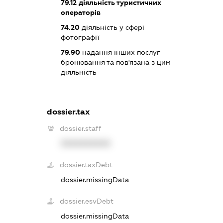
79.12
діяльність туристичних
операторів
74.20
діяльність у сфері
фотографії
79.90
надання інших послуг
бронювання та пов'язана з цим
діяльність
dossier.tax
dossier.staff
XXXXXXXXXX
dossier.taxDebt
dossier.missingData
dossier.esvDebt
dossier.missingData