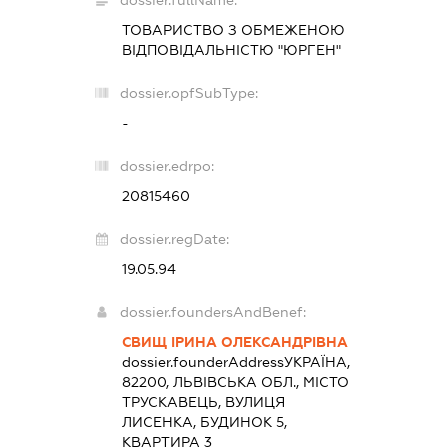
ТОВАРИСТВО З ОБМЕЖЕНОЮ
ВІДПОВІДАЛЬНІСТЮ "ЮРГЕН"
dossier.opfSubType:
-
dossier.edrpo:
20815460
dossier.regDate:
19.05.94
dossier.foundersAndBenef:
СВИЩ ІРИНА ОЛЕКСАНДРІВНА
dossier.founderAddress
УКРАЇНА,
82200, ЛЬВІВСЬКА ОБЛ., МІСТО
ТРУСКАВЕЦЬ, ВУЛИЦЯ
ЛИСЕНКА, БУДИНОК 5,
КВАРТИРА 3