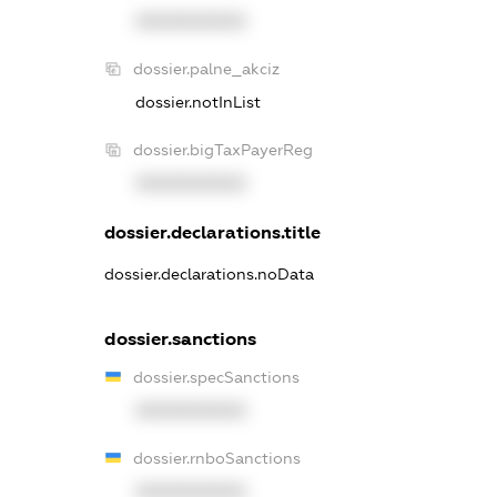
XXXXXXXXXX
dossier.palne_akciz
dossier.notInList
dossier.bigTaxPayerReg
XXXXXXXXXX
dossier.declarations.title
dossier.declarations.noData
dossier.sanctions
dossier.specSanctions
XXXXXXXXXX
dossier.rnboSanctions
XXXXXXXXXX