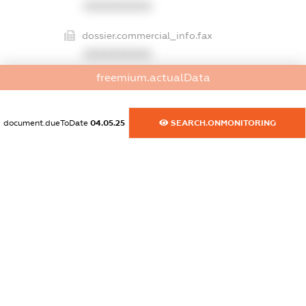
XXXXXXXXXX
dossier.commercial_info.fax
XXXXXXXXXX
freemium.actualData
dossier.commercial_info.email
XXXXXXXXXX
document.dueToDate
04.05.25
SEARCH.ONMONITORING
dossier.commercial_info.website
XXXXXXXXXX
dossier.commercial_info.activity
XXXXXXXXXX
freemium.exampleText_1
freemium.exampleText_2
freemium.anonymousPerSearch2
FREEMIUM.DETAILS