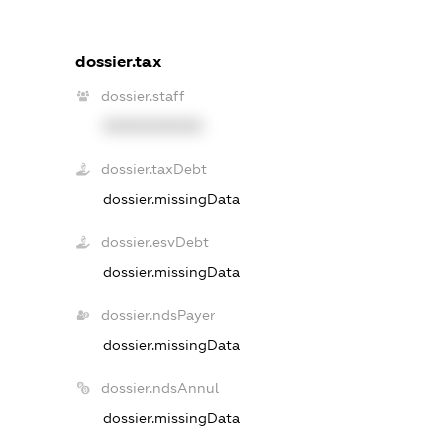
dossier.tax
dossier.staff
XXXXXXXXXX
dossier.taxDebt
dossier.missingData
dossier.esvDebt
dossier.missingData
dossier.ndsPayer
dossier.missingData
dossier.ndsAnnul
dossier.missingData