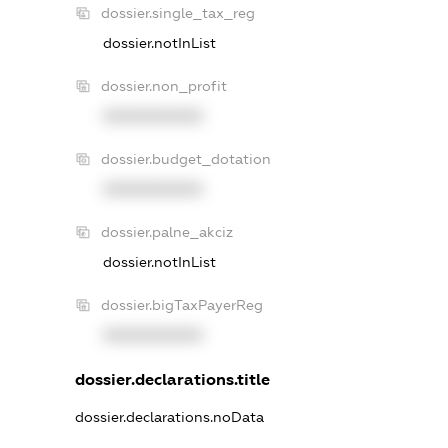
dossier.single_tax_reg
dossier.notInList
dossier.non_profit
XXXXXXXXXX
dossier.budget_dotation
XXXXXXXXXX
dossier.palne_akciz
dossier.notInList
dossier.bigTaxPayerReg
XXXXXXXXXX
dossier.declarations.title
dossier.declarations.noData