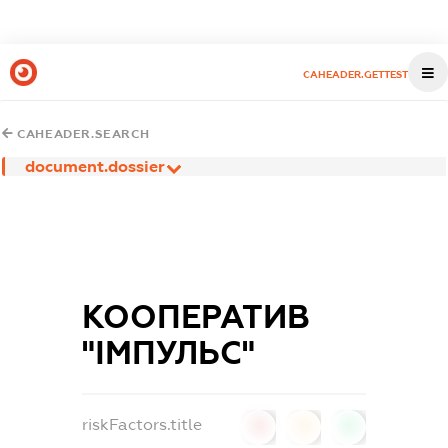
CAHEADER.GETTEST
CAHEADER.SEARCH
document.dossier
КООПЕРАТИВ
"ІМПУЛЬС"
riskFactors.title
0
0
0