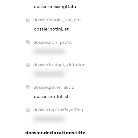
dossier.missingData
dossier.single_tax_reg
dossier.notInList
dossier.non_profit
XXXXXXXXXX
dossier.budget_dotation
XXXXXXXXXX
dossier.palne_akciz
dossier.notInList
dossier.bigTaxPayerReg
XXXXXXXXXX
dossier.declarations.title