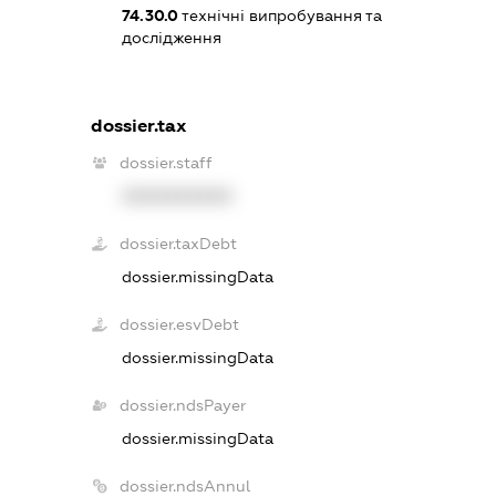
74.30.0
технічні випробування та
дослідження
dossier.tax
dossier.staff
XXXXXXXXXX
dossier.taxDebt
dossier.missingData
dossier.esvDebt
dossier.missingData
dossier.ndsPayer
dossier.missingData
dossier.ndsAnnul