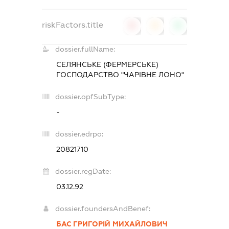
riskFactors.title
0
0
0
dossier.fullName:
СЕЛЯНСЬКЕ (ФЕРМЕРСЬКЕ)
ГОСПОДАРСТВО "ЧАРІВНЕ ЛОНО"
dossier.opfSubType:
-
dossier.edrpo:
20821710
dossier.regDate:
03.12.92
dossier.foundersAndBenef:
БАС ГРИГОРІЙ МИХАЙЛОВИЧ