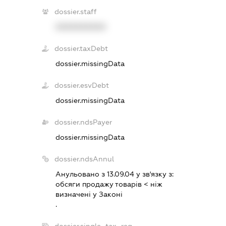
dossier.staff
XXXXXXXXXX
dossier.taxDebt
dossier.missingData
dossier.esvDebt
dossier.missingData
dossier.ndsPayer
dossier.missingData
dossier.ndsAnnul
Анульовано з 13.09.04 у зв'язку з:
обсяги продажу товарiв < нiж
визначенi у Законi
.
dossier.single_tax_reg