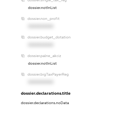
dossier.notInList
dossier.non_profit
XXXXXXXXXX
dossier.budget_dotation
XXXXXXXXXX
dossier.palne_akciz
dossier.notInList
dossier.bigTaxPayerReg
XXXXXXXXXX
dossier.declarations.title
dossier.declarations.noData