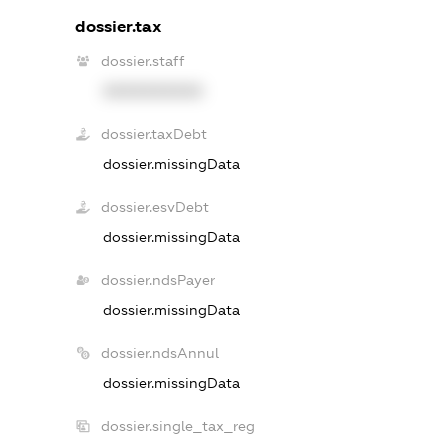
dossier.tax
dossier.staff
XXXXXXXXXX
dossier.taxDebt
dossier.missingData
dossier.esvDebt
dossier.missingData
dossier.ndsPayer
dossier.missingData
dossier.ndsAnnul
dossier.missingData
dossier.single_tax_reg