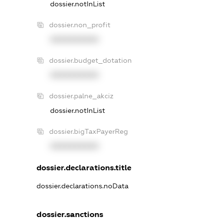
dossier.notInList
dossier.non_profit
XXXXXXXXXX
dossier.budget_dotation
XXXXXXXXXX
dossier.palne_akciz
dossier.notInList
dossier.bigTaxPayerReg
XXXXXXXXXX
dossier.declarations.title
dossier.declarations.noData
dossier.sanctions