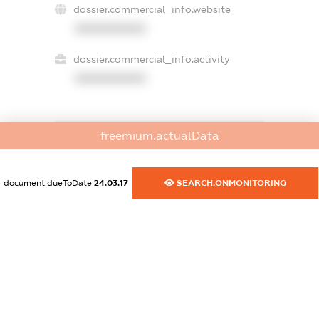
dossier.commercial_info.website
XXXXXXXXXX
dossier.commercial_info.activity
XXXXXXXXXX
freemium.actualData
freemium.exampleText_1
freemium.exampleText_2
freemium.anonymousPerSearch2
document.dueToDate
24.03.17
SEARCH.ONMONITORING
FREEMIUM.DETAILS
FREEMIUM.REGISTER