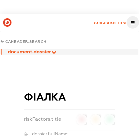
CAHEADER.GETTEST
CAHEADER.SEARCH
document.dossier
ФІАЛКА
riskFactors.title
0
0
0
dossier.fullName: