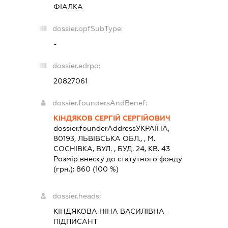
ФІАЛКА
dossier.opfSubType:
-
dossier.edrpo:
20827061
dossier.foundersAndBenef:
КІНДЯКОВ СЕРГІЙ СЕРГІЙОВИЧ
dossier.founderAddress
УКРАЇНА,
80193, ЛЬВIВСЬКА ОБЛ., , М.
СОСНІВКА, ВУЛ. , БУД. 24, КВ. 43
Розмір внеску до статутного фонду
(грн.):
860
(100 %)
dossier.heads:
КІНДЯКОВА НІНА ВАСИЛІВНА
-
ПІДПИСАНТ