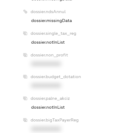
dossier.ndsAnnul
dossier.missingData
dossier.single_tax_reg
dossier.notInList
dossier.non_profit
XXXXXXXXXX
dossier.budget_dotation
XXXXXXXXXX
dossier.palne_akciz
dossier.notInList
dossier.bigTaxPayerReg
XXXXXXXXXX