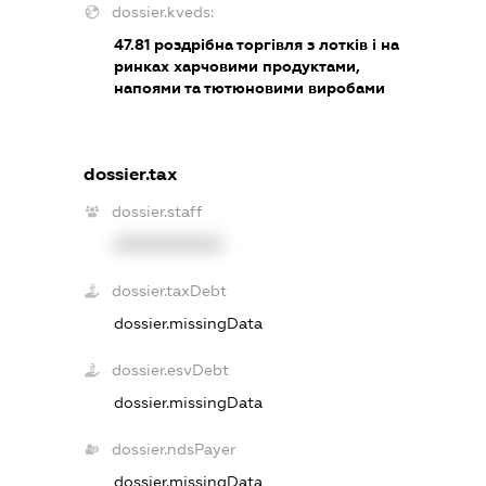
dossier.kveds:
47.81
роздрібна торгівля з лотків і на
ринках харчовими продуктами,
напоями та тютюновими виробами
dossier.tax
dossier.staff
XXXXXXXXXX
dossier.taxDebt
dossier.missingData
dossier.esvDebt
dossier.missingData
dossier.ndsPayer
dossier.missingData