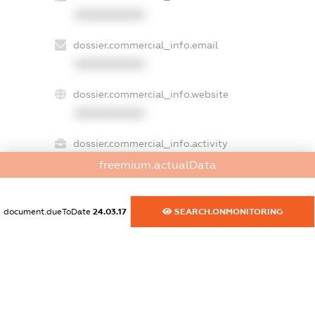
XXXXXXXXXX
dossier.commercial_info.email
XXXXXXXXXX
dossier.commercial_info.website
XXXXXXXXXX
dossier.commercial_info.activity
XXXXXXXXXX
freemium.actualData
document.dueToDate
24.03.17
SEARCH.ONMONITORING
freemium.exampleText_1
freemium.exampleText_2
freemium.anonymousPerSearch2
FREEMIUM.DETAILS
FREEMIUM.REGISTER