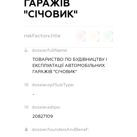
ГАРАЖІВ
"СІЧОВИК"
riskFactors.title
0
0
0
dossier.fullName:
ТОВАРИСТВО ПО БУДІВНИЦТВУ І
ЕКСПЛУАТАЦІЇ АВТОМОБІЛЬНИХ
ГАРАЖІВ "СІЧОВИК"
dossier.opfSubType:
-
dossier.edrpo:
20827109
dossier.foundersAndBenef: