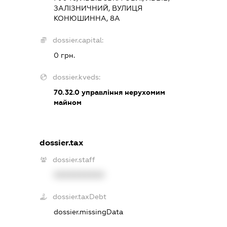
ЗАЛІЗНИЧНИЙ, ВУЛИЦЯ
КОНЮШИННА, 8А
dossier.capital:
0 грн.
dossier.kveds:
70.32.0
управління нерухомим
майном
dossier.tax
dossier.staff
XXXXXXXXXX
dossier.taxDebt
dossier.missingData