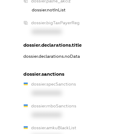
dossier.palne_akciz
dossier.notInList
dossier.bigTaxPayerReg
XXXXXXXXXX
dossier.declarations.title
dossier.declarations.noData
dossier.sanctions
dossier.specSanctions
XXXXXXXXXX
dossier.rnboSanctions
XXXXXXXXXX
dossier.amkuBlackList