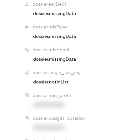
dossier.esvDebt
dossier.missingData
dossier.ndsPayer
dossier.missingData
dossier.ndsAnnul
dossier.missingData
dossier.single_tax_reg
dossier.notInList
dossier.non_profit
XXXXXXXXXX
dossier.budget_dotation
XXXXXXXXXX