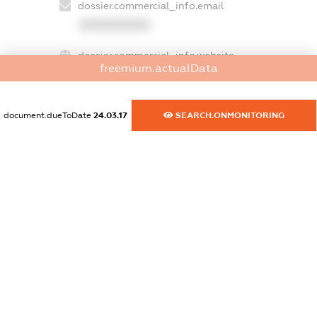
dossier.commercial_info.email
XXXXXXXXXX
dossier.commercial_info.website
freemium.actualData
XXXXXXXXXX
dossier.commercial_info.activity
document.dueToDate
24.03.17
SEARCH.ONMONITORING
XXXXXXXXXX
freemium.exampleText_1
freemium.exampleText_2
freemium.anonymousPerSearch2
FREEMIUM.DETAILS
FREEMIUM.REGISTER