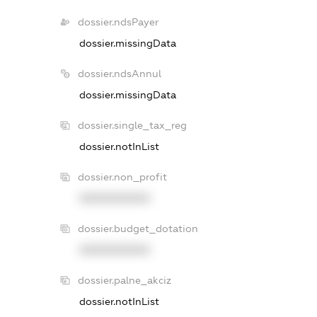
dossier.ndsPayer
dossier.missingData
dossier.ndsAnnul
dossier.missingData
dossier.single_tax_reg
dossier.notInList
dossier.non_profit
XXXXXXXXXX
dossier.budget_dotation
XXXXXXXXXX
dossier.palne_akciz
dossier.notInList