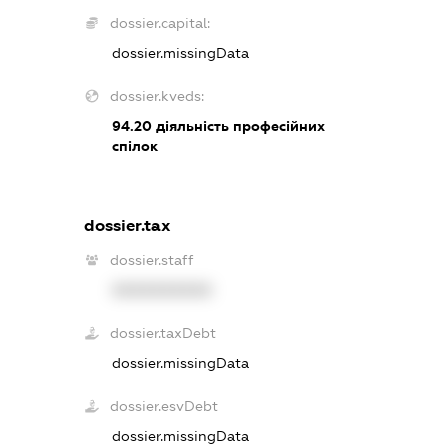
dossier.capital:
dossier.missingData
dossier.kveds:
94.20
діяльність професійних
спілок
dossier.tax
dossier.staff
XXXXXXXXXX
dossier.taxDebt
dossier.missingData
dossier.esvDebt
dossier.missingData