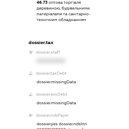
46.73
оптова торгівля
деревиною, будівельними
матеріалами та санітарно-
технічним обладнанням
dossier.tax
dossier.staff
XXXXXXXXXX
dossier.taxDebt
dossier.missingData
dossier.esvDebt
dossier.missingData
dossier.ndsPayer
dossier.yes
dossier.ndsInn