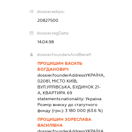
dossier.edrpo:
20827500
dossier.regDate:
14.04.98
dossier.foundersAndBenef:
ПРОЦИШИН ВАСИЛЬ
БОГДАНОВИЧ
dossier.founderAddress
УКРАЇНА,
02081, МІСТО КИЇВ,
ВУЛ.УРЛІВСЬКА, БУДИНОК 21-
А, КВАРТИРА 69
statements.nationality:
Україна
Розмір внеску до статутного
фонду (грн.):
3 180 000
(63.6 %)
ПРОЦИШИН ЗОРЕСЛАВА
ВАСИЛІВНА
dossier.founderAddress
УКРАЇНА,