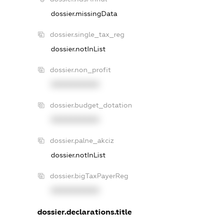
dossier.missingData
dossier.single_tax_reg
dossier.notInList
dossier.non_profit
XXXXXXXXXX
dossier.budget_dotation
XXXXXXXXXX
dossier.palne_akciz
dossier.notInList
dossier.bigTaxPayerReg
XXXXXXXXXX
dossier.declarations.title