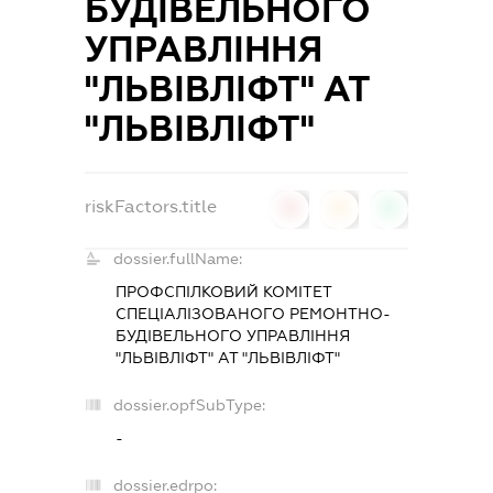
БУДІВЕЛЬНОГО
УПРАВЛІННЯ
"ЛЬВІВЛІФТ" АТ
"ЛЬВІВЛІФТ"
riskFactors.title
0
0
0
dossier.fullName:
ПРОФСПІЛКОВИЙ КОМІТЕТ
СПЕЦІАЛІЗОВАНОГО РЕМОНТНО-
БУДІВЕЛЬНОГО УПРАВЛІННЯ
"ЛЬВІВЛІФТ" АТ "ЛЬВІВЛІФТ"
dossier.opfSubType:
-
dossier.edrpo: