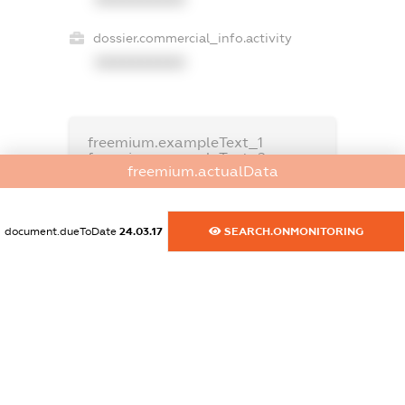
dossier.commercial_info.activity
XXXXXXXXXX
freemium.exampleText_1
freemium.exampleText_2
freemium.actualData
freemium.anonymousPerSearch2
FREEMIUM.DETAILS
FREEMIUM.REGISTER
document.dueToDate
24.03.17
SEARCH.ONMONITORING