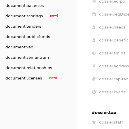
dossier.edrpo:
document.balances
dossier.regDate
document.scorings
new!
document.tenders
dossier.heads:
document.publicfunds
dossier.benefici
document.ved
dossier.smida:
document.semantrum
dossier.address
document.relationships
document.licenses
new!
dossier.capital:
dossier.kveds:
dossier.tax
dossier.staff