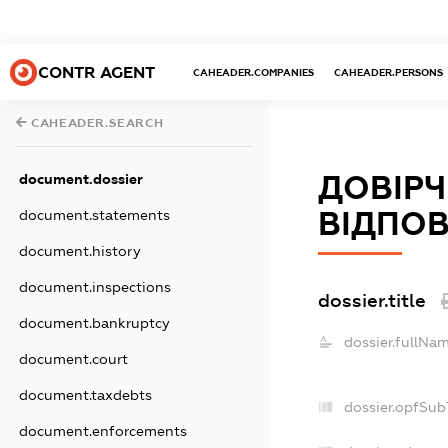
CONTR AGENT
CAHEADER.COMPANIES
CAHEADER.PERSONS
CAHEADER.SEARCH
ДОВІРЧ
document.dossier
ВІДПОВ
document.statements
document.history
document.inspections
dossier.title
document.bankruptcy
dossier.fullNam
document.court
document.taxdebts
dossier.opfSub
document.enforcements