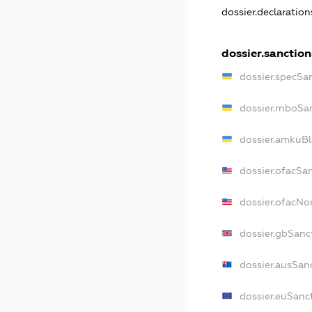
dossier.declaratio
dossier.sanction
dossier.specSa
dossier.rnboSa
dossier.amkuBl
dossier.ofacSa
dossier.ofacN
dossier.gbSanc
dossier.ausSan
dossier.euSanc