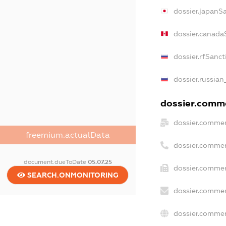
dossier.japanS
dossier.canada
dossier.rfSanct
dossier.russian
dossier.comme
dossier.commer
freemium.actualData
dossier.commer
document.dueToDate
05.07.25
dossier.commer
SEARCH.ONMONITORING
dossier.commer
dossier.commer