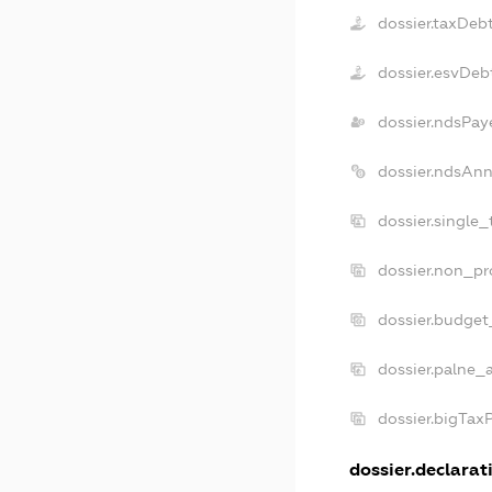
dossier.taxDeb
dossier.esvDeb
dossier.ndsPay
dossier.ndsAnn
dossier.single
dossier.non_pr
dossier.budget
dossier.palne_a
dossier.bigTax
dossier.declarati