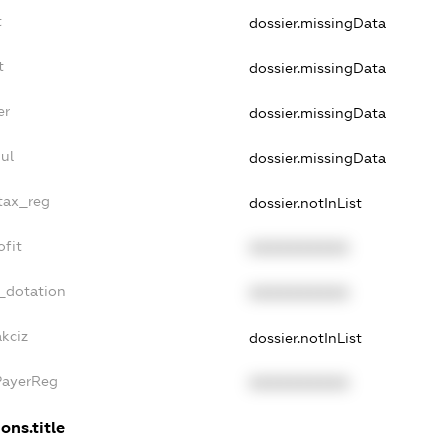
t
dossier.missingData
t
dossier.missingData
er
dossier.missingData
ul
dossier.missingData
_tax_reg
dossier.notInList
ofit
XXXXXXXXXX
_dotation
XXXXXXXXXX
kciz
dossier.notInList
PayerReg
XXXXXXXXXX
ons.title