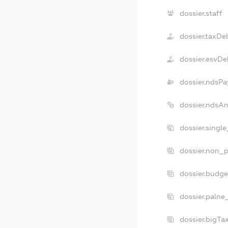
dossier.staff
dossier.taxDe
dossier.esvDe
dossier.ndsPa
dossier.ndsA
dossier.singl
dossier.non_p
dossier.budg
dossier.palne
dossier.bigT