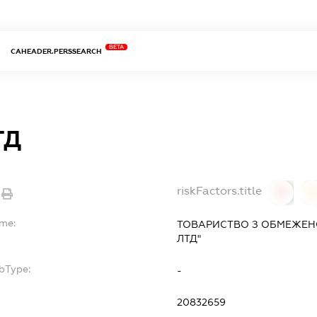
BETA
CAHEADER.PERSSEARCH
ТД
riskFactors.title
0
ame:
ТОВАРИСТВО З ОБМЕЖЕНО
ЛТД"
bType:
-
20832659