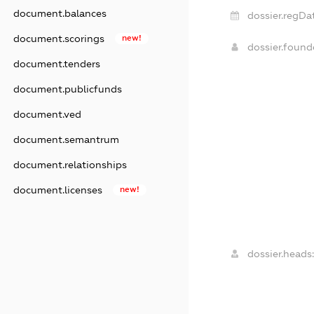
document.balances
dossier.regDa
document.scorings
new!
dossier.foun
document.tenders
document.publicfunds
document.ved
document.semantrum
document.relationships
document.licenses
new!
dossier.heads: