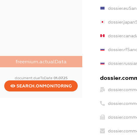
dossier.euSan
dossier.japan
dossier.canad
dossier.rfSan
freemium.actualData
dossier.russia
dossier.comme
document.dueToDate
01.07.25
SEARCH.ONMONITORING
dossier.comme
dossier.comm
dossier.comme
dossier.comme