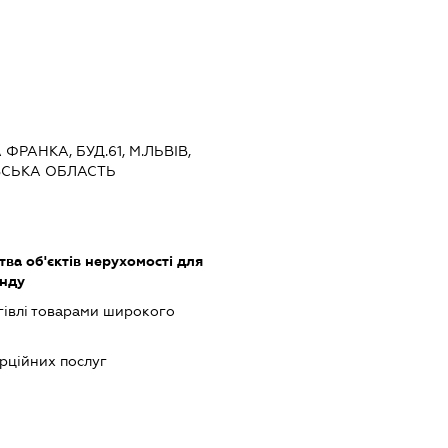
 ФРАНКА, БУД.61, М.ЛЬВІВ,
ВСЬКА ОБЛАСТЬ
тва об'єктів нерухомості для
енду
гівлі товарами широкого
рційних послуг