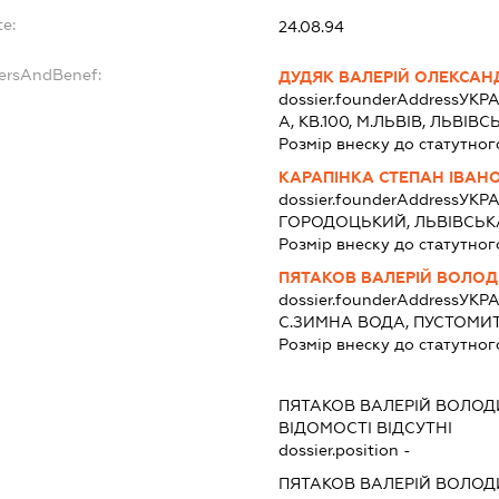
te:
24.08.94
dersAndBenef:
ДУДЯК ВАЛЕРІЙ ОЛЕКСА
dossier.founderAddress
УКРА
А, КВ.100, М.ЛЬВІВ, ЛЬВІ
Розмір внеску до статутног
КАРАПІНКА СТЕПАН ІВАН
dossier.founderAddress
УКРА
ГОРОДОЦЬКИЙ, ЛЬВІВСЬК
Розмір внеску до статутног
ПЯТАКОВ ВАЛЕРІЙ ВОЛО
dossier.founderAddress
УКРА
С.ЗИМНА ВОДА, ПУСТОМИТ
Розмір внеску до статутног
ПЯТАКОВ ВАЛЕРІЙ ВОЛО
ВІДОМОСТІ ВІДСУТНІ
dossier.position -
ПЯТАКОВ ВАЛЕРІЙ ВОЛО