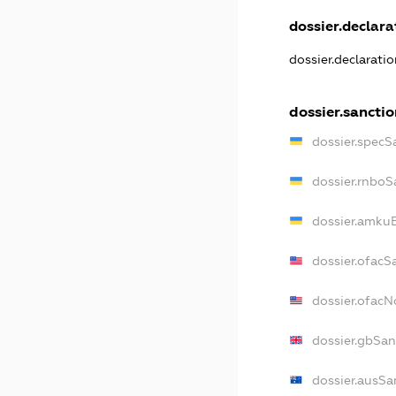
dossier.declarat
dossier.declarati
dossier.sanctio
dossier.specS
dossier.rnboS
dossier.amkuB
dossier.ofacS
dossier.ofac
dossier.gbSan
dossier.ausSa