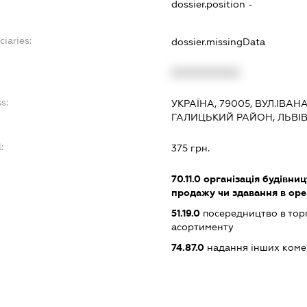
dossier.position -
ciaries:
dossier.missingData
XXXXXXXXXX
s:
УКРАЇНА, 79005, ВУЛ.ІВАНА
ГАЛИЦЬКИЙ РАЙОН, ЛЬВІ
:
375 грн.
70.11.0
організація будівниц
продажу чи здавання в ор
51.19.0
посередництво в тор
асортименту
74.87.0
надання інших коме