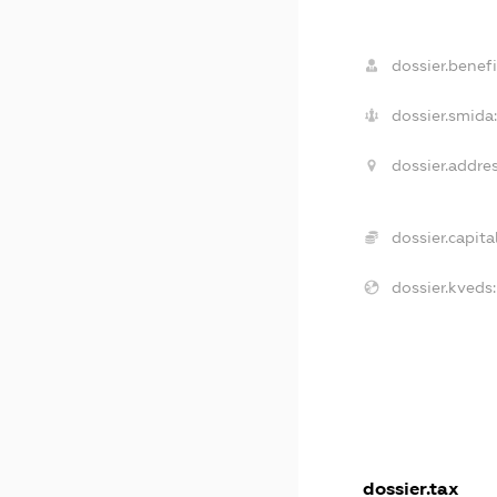
dossier.benefi
dossier.smida:
dossier.addres
dossier.capital
dossier.kveds:
dossier.tax