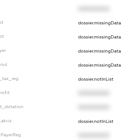
XXXXXXXXXX
bt
dossier.missingData
bt
dossier.missingData
yer
dossier.missingData
nnul
dossier.missingData
e_tax_reg
dossier.notInList
rofit
XXXXXXXXXX
et_dotation
XXXXXXXXXX
_akciz
dossier.notInList
axPayerReg
XXXXXXXXXX