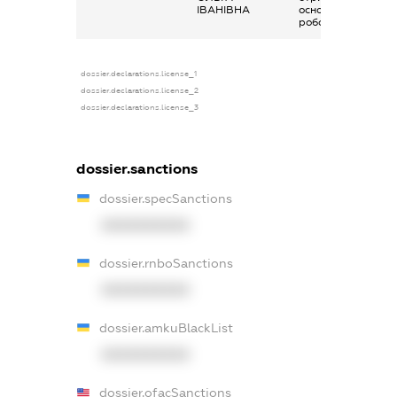
ІВАНІВНА
основним місцем
роботи
dossier.declarations.license_1
dossier.declarations.license_2
dossier.declarations.license_3
dossier.sanctions
dossier.specSanctions
XXXXXXXXXX
dossier.rnboSanctions
XXXXXXXXXX
dossier.amkuBlackList
XXXXXXXXXX
dossier.ofacSanctions