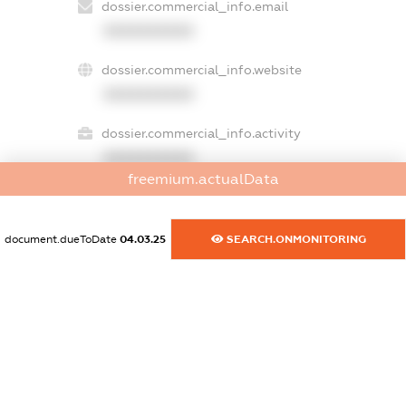
dossier.commercial_info.email
XXXXXXXXXX
dossier.commercial_info.website
XXXXXXXXXX
dossier.commercial_info.activity
XXXXXXXXXX
freemium.actualData
freemium.exampleText_1
document.dueToDate
04.03.25
SEARCH.ONMONITORING
freemium.exampleText_2
freemium.anonymousPerSearch2
FREEMIUM.DETAILS
FREEMIUM.REGISTER