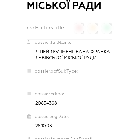
МІСЬКОЇ РАДИ
riskFactors.title
0
0
0
dossier.fullName:
ЛІЦЕЙ №51 ІМЕНІ ІВАНА ФРАНКА
ЛЬВІВСЬКОЇ МІСЬКОЇ РАДИ
dossier.opfSubType:
-
dossier.edrpo:
20834368
dossier.regDate:
26.10.03