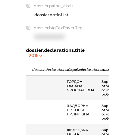
dossier.palne_akciz
dossier.notInList
dossier.bigTaxPayerReg
XXXXXXXXXX
dossier.declarations.title
2018
dossier.declarations.pepName
dossier.declarations.personName
dossier.declaratio
ГОРДОН
Заробітна плата
ОКСАНА
отримана за
ЯРОСЛАВІВНА
основним місцем
роботи
ЗАДВОРНА
Заробітна плата
ВІКТОРІЯ
отримана за
ПИЛИПІВНА
основним місцем
роботи
ФЕДЕЦЬКА
Заробітна плата
ОЛЬГА
отримана за