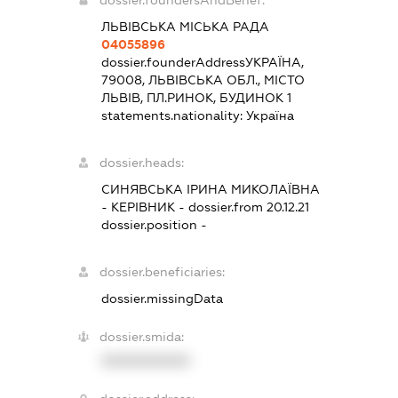
dossier.foundersAndBenef:
ЛЬВІВСЬКА МІСЬКА РАДА
04055896
dossier.founderAddress
УКРАЇНА,
79008, ЛЬВІВСЬКА ОБЛ., МІСТО
ЛЬВІВ, ПЛ.РИНОК, БУДИНОК 1
statements.nationality:
Україна
dossier.heads:
СИНЯВСЬКА ІРИНА МИКОЛАЇВНА
-
КЕРІВНИК
- dossier.from 20.12.21
dossier.position -
dossier.beneficiaries:
dossier.missingData
dossier.smida:
XXXXXXXXXX