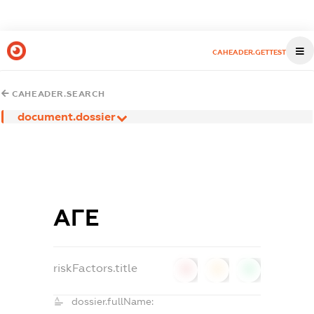
CAHEADER.GETTEST
CAHEADER.SEARCH
document.dossier
АГЕ
riskFactors.title
0
0
0
dossier.fullName: