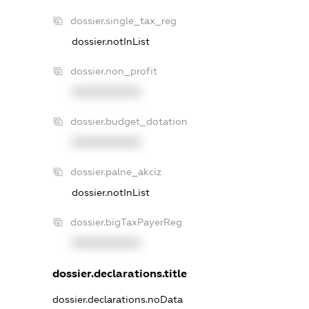
dossier.single_tax_reg
dossier.notInList
dossier.non_profit
XXXXXXXXXX
dossier.budget_dotation
XXXXXXXXXX
dossier.palne_akciz
dossier.notInList
dossier.bigTaxPayerReg
XXXXXXXXXX
dossier.declarations.title
dossier.declarations.noData