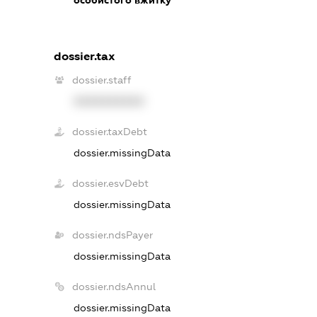
dossier.tax
dossier.staff
XXXXXXXXXX
dossier.taxDebt
dossier.missingData
dossier.esvDebt
dossier.missingData
dossier.ndsPayer
dossier.missingData
dossier.ndsAnnul
dossier.missingData