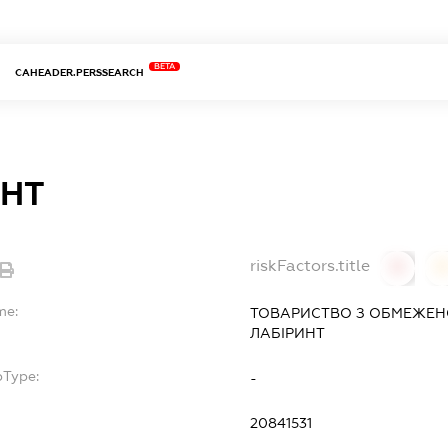
BETA
CAHEADER.PERSSEARCH
ИНТ
riskFactors.title
0
0
me:
ТОВАРИСТВО З ОБМЕЖЕН
ЛАБІРИНТ
bType:
-
20841531