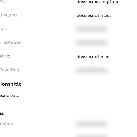
nul
dossier.missingData
_tax_reg
dossier.notInList
ofit
XXXXXXXXXX
t_dotation
XXXXXXXXXX
akciz
dossier.notInList
xPayerReg
XXXXXXXXXX
ions.title
ons.noData
ns
anctions
XXXXXXXXXX