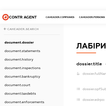
CONTR AGENT
CAHEADER.COMPANIES
CAHEADER.PERSONS
CAHEADER.SEARCH
document.dossier
ЛАБІР
document.statements
document.history
dossier.title
document.inspections
dossier.fullNa
document.bankruptcy
document.court
dossier.opfSu
document.taxdebts
dossier.edrpo:
document.enforcements