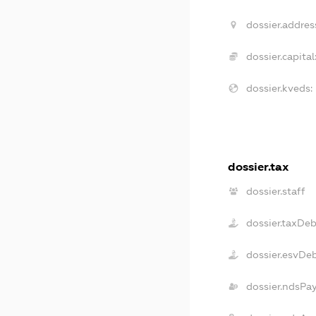
dossier.addres
dossier.capital
dossier.kveds:
dossier.tax
dossier.staff
dossier.taxDeb
dossier.esvDe
dossier.ndsPa