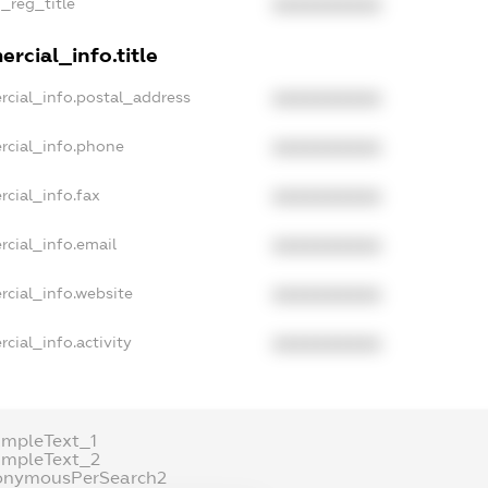
n_reg_title
XXXXXXXXXX
rcial_info.title
rcial_info.postal_address
XXXXXXXXXX
rcial_info.phone
XXXXXXXXXX
rcial_info.fax
XXXXXXXXXX
rcial_info.email
XXXXXXXXXX
rcial_info.website
XXXXXXXXXX
cial_info.activity
XXXXXXXXXX
ampleText_1
ampleText_2
onymousPerSearch2