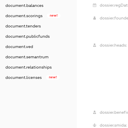
dossier.regDat
document.balances
document.scorings
new!
dossier.found
document.tenders
document.publicfunds
dossier.heads:
document.ved
document.semantrum
document.relationships
document.licenses
new!
dossier.benefic
dossier.smida: