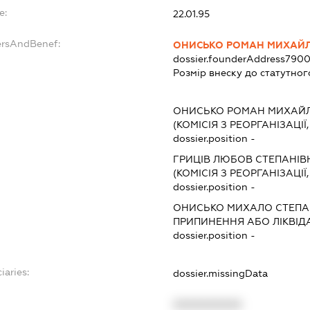
e:
22.01.95
ersAndBenef:
ОНИСЬКО РОМАН МИХАЙ
dossier.founderAddress
7900
Розмір внеску до статутног
ОНИСЬКО РОМАН МИХАЙ
(КОМІСІЯ З РЕОРГАНІЗАЦІЇ
dossier.position -
ГРИЦІВ ЛЮБОВ СТЕПАНІВ
(КОМІСІЯ З РЕОРГАНІЗАЦІЇ
dossier.position -
ОНИСЬКО МИХАЛО СТЕП
ПРИПИНЕННЯ АБО ЛІКВІД
dossier.position -
iaries:
dossier.missingData
XXXXXXXXXX