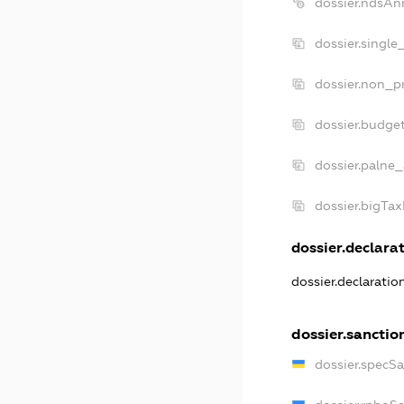
dossier.ndsAn
dossier.single
dossier.non_pr
dossier.budge
dossier.palne_
dossier.bigTa
dossier.declarat
dossier.declarati
dossier.sanctio
dossier.specS