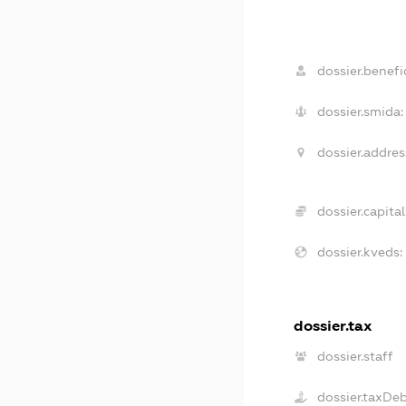
dossier.benefic
dossier.smida:
dossier.addres
dossier.capital
dossier.kveds:
dossier.tax
dossier.staff
dossier.taxDe