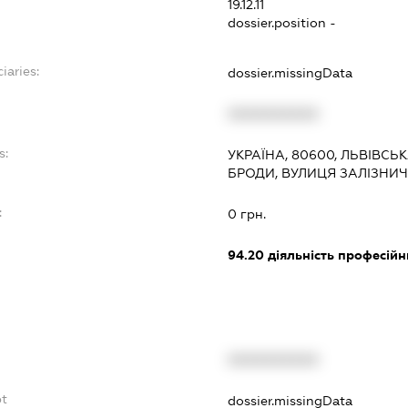
19.12.11
dossier.position -
iaries:
dossier.missingData
XXXXXXXXXX
s:
УКРАЇНА, 80600, ЛЬВІВСЬК
БРОДИ, ВУЛИЦЯ ЗАЛІЗНИЧ
:
0 грн.
94.20
діяльність професійн
XXXXXXXXXX
bt
dossier.missingData