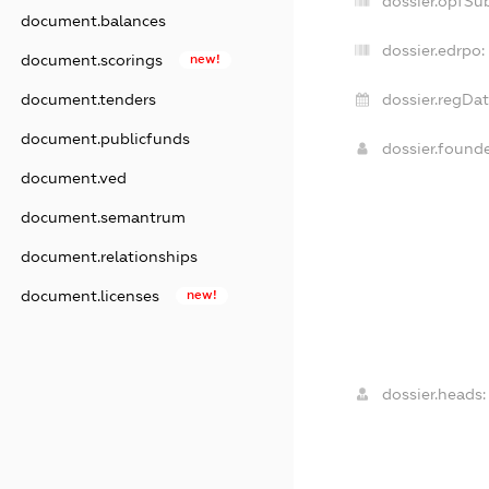
dossier.opfSu
document.balances
dossier.edrpo:
document.scorings
new!
document.tenders
dossier.regDat
document.publicfunds
dossier.found
document.ved
document.semantrum
document.relationships
document.licenses
new!
dossier.heads: