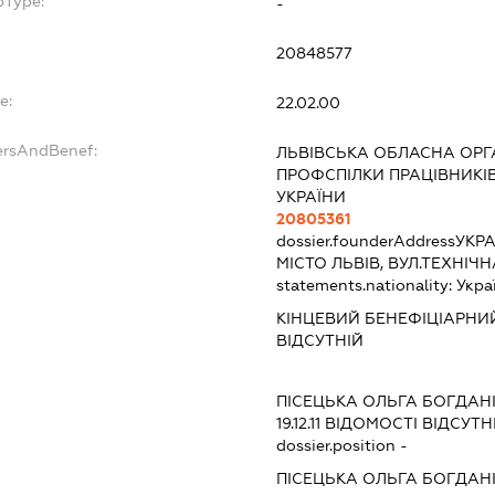
bType:
-
20848577
e:
22.02.00
ersAndBenef:
ЛЬВІВСЬКА ОБЛАСНА ОРГА
ПРОФСПІЛКИ ПРАЦІВНИКІ
УКРАЇНИ
20805361
dossier.founderAddress
УКРА
МІСТО ЛЬВІВ, ВУЛ.ТЕХНІЧН
statements.nationality:
Укра
КІНЦЕВИЙ БЕНЕФІЦІАРНИЙ
ВІДСУТНІЙ
ПІСЕЦЬКА ОЛЬГА БОГДАН
19.12.11
ВІДОМОСТІ ВІДСУТН
dossier.position -
ПІСЕЦЬКА ОЛЬГА БОГДАН