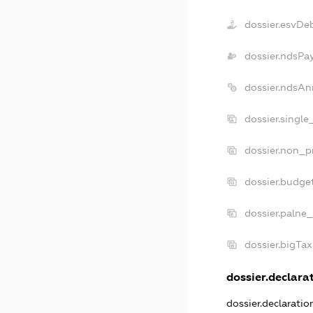
dossier.esvDe
dossier.ndsPa
dossier.ndsAn
dossier.single
dossier.non_pr
dossier.budge
dossier.palne_
dossier.bigTa
dossier.declarat
dossier.declarati