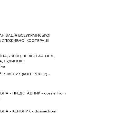
НІЗАЦІЯ ВСЕУКРАЇНСЬКОЇ
В СПОЖИВЧОЇ КООПЕРАЦІЇ
ЇНА, 79000, ЛЬВІВСЬКА ОБЛ.,
А, БУДИНОК 1
їна
 ВЛАСНИК (КОНТРОЛЕР) -
ІВНА
-
ПРЕДСТАВНИК
- dossier.from
І
ІВНА
-
КЕРІВНИК
- dossier.from