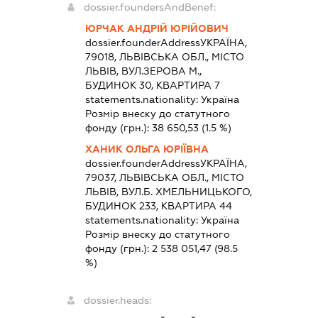
dossier.foundersAndBenef:
ЮРЧАК АНДРІЙ ЮРІЙОВИЧ
dossier.founderAddress
УКРАЇНА,
79018, ЛЬВІВСЬКА ОБЛ., МІСТО
ЛЬВІВ, ВУЛ.ЗЕРОВА М.,
БУДИНОК 30, КВАРТИРА 7
statements.nationality:
Україна
Розмір внеску до статутного
фонду (грн.):
38 650,53
(1.5 %)
ХАНИК ОЛЬГА ЮРІЇВНА
dossier.founderAddress
УКРАЇНА,
79037, ЛЬВІВСЬКА ОБЛ., МІСТО
ЛЬВІВ, ВУЛ.Б. ХМЕЛЬНИЦЬКОГО,
БУДИНОК 233, КВАРТИРА 44
statements.nationality:
Україна
Розмір внеску до статутного
фонду (грн.):
2 538 051,47
(98.5
%)
dossier.heads: