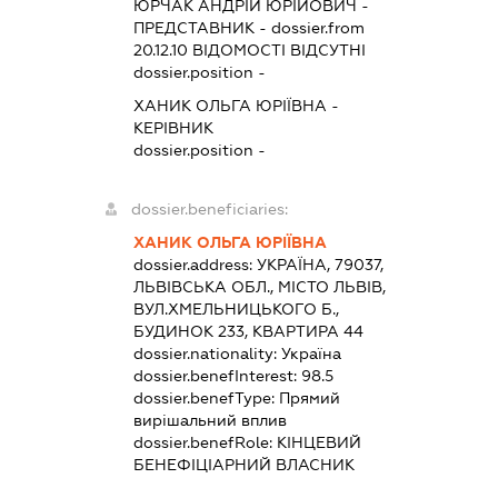
ЮРЧАК АНДРІЙ ЮРІЙОВИЧ
-
ПРЕДСТАВНИК
- dossier.from
20.12.10
ВІДОМОСТІ ВІДСУТНІ
dossier.position -
ХАНИК ОЛЬГА ЮРІЇВНА
-
КЕРІВНИК
dossier.position -
dossier.beneficiaries:
ХАНИК ОЛЬГА ЮРІЇВНА
dossier.address:
УКРАЇНА, 79037,
ЛЬВІВСЬКА ОБЛ., МІСТО ЛЬВІВ,
ВУЛ.ХМЕЛЬНИЦЬКОГО Б.,
БУДИНОК 233, КВАРТИРА 44
dossier.nationality:
Україна
dossier.benefInterest:
98.5
dossier.benefType:
Прямий
вирішальний вплив
dossier.benefRole:
КІНЦЕВИЙ
БЕНЕФІЦІАРНИЙ ВЛАСНИК