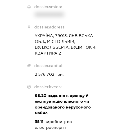
dossier.smida:
XXXXXXXXXX
dossier.address:
УКРАЇНА, 79013, ЛЬВІВСЬКА
ОБЛ., МІСТО ЛЬВІВ,
ВУЛ.КОЛЬБЕРГА, БУДИНОК 4,
КВАРТИРА 2
dossier.capital:
2 576 702 грн.
dossier.kveds:
68.20
надання в оренду й
експлуатацію власного чи
орендованого нерухомого
майна
35.11
виробництво
електроенергії