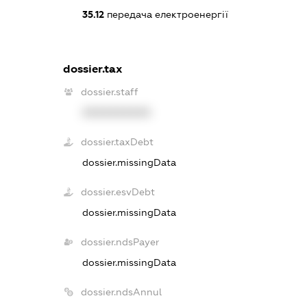
35.12
передача електроенергії
dossier.tax
dossier.staff
XXXXXXXXXX
dossier.taxDebt
dossier.missingData
dossier.esvDebt
dossier.missingData
dossier.ndsPayer
dossier.missingData
dossier.ndsAnnul