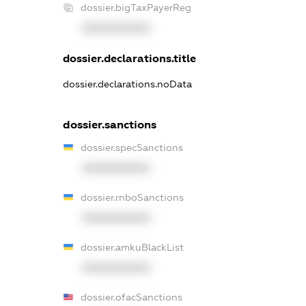
dossier.bigTaxPayerReg
XXXXXXXXXX
dossier.declarations.title
dossier.declarations.noData
dossier.sanctions
dossier.specSanctions
XXXXXXXXXX
dossier.rnboSanctions
XXXXXXXXXX
dossier.amkuBlackList
XXXXXXXXXX
dossier.ofacSanctions