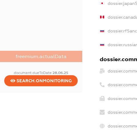
dossier.japan
dossier.canad
dossier.rfSan
dossier.russia
freemium.actualData
dossier.comme
dossier.comme
document.dueToDate
28.06.25
SEARCH.ONMONITORING
dossier.comme
dossier.comme
dossier.comme
dossier.comme