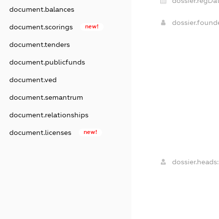
dossier.regDat
document.balances
dossier.foun
document.scorings
new!
document.tenders
document.publicfunds
document.ved
document.semantrum
document.relationships
document.licenses
new!
dossier.heads: