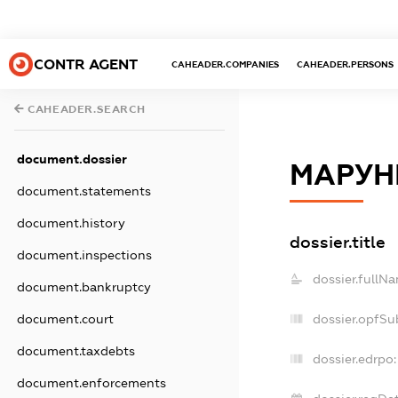
CONTR AGENT
CAHEADER.COMPANIES
CAHEADER.PERSONS
CAHEADER.SEARCH
document.dossier
МАРУН
document.statements
document.history
dossier.title
document.inspections
dossier.fullN
document.bankruptcy
document.court
dossier.opfSu
document.taxdebts
dossier.edrpo:
document.enforcements