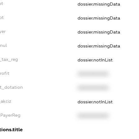
bt
dossier.missingData
bt
dossier.missingData
yer
dossier.missingData
nnul
dossier.missingData
e_tax_reg
dossier.notInList
rofit
XXXXXXXXXX
et_dotation
XXXXXXXXXX
_akciz
dossier.notInList
xPayerReg
XXXXXXXXXX
ions.title