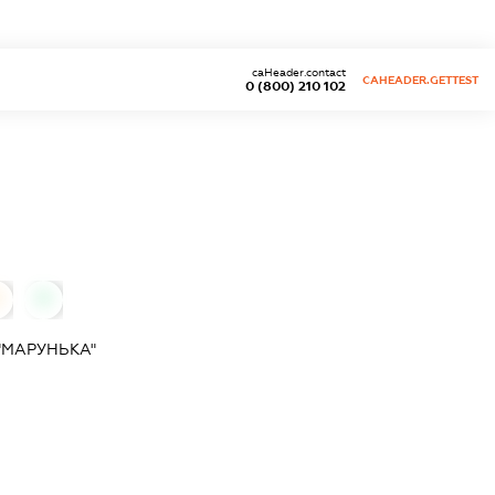
caHeader.contact
CAHEADER.GETTEST
0 (800) 210 102
0
0
"МАРУНЬКА"