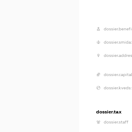
dossier.benefi
dossier.smida:
dossier.addres
dossier.capital
dossier.kveds:
dossier.tax
dossier.staff