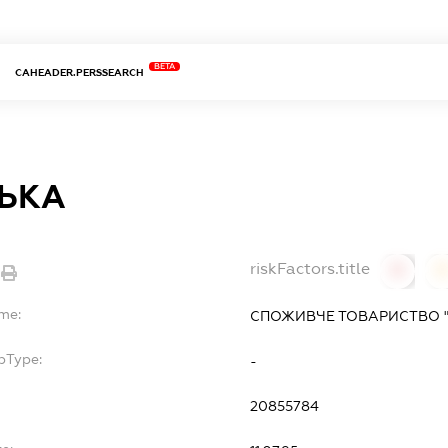
BETA
CAHEADER.PERSSEARCH
ЬКА
riskFactors.title
0
ame:
СПОЖИВЧЕ ТОВАРИСТВО 
bType:
-
20855784