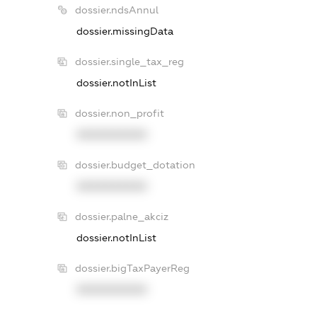
dossier.ndsAnnul
dossier.missingData
dossier.single_tax_reg
dossier.notInList
dossier.non_profit
XXXXXXXXXX
dossier.budget_dotation
XXXXXXXXXX
dossier.palne_akciz
dossier.notInList
dossier.bigTaxPayerReg
XXXXXXXXXX