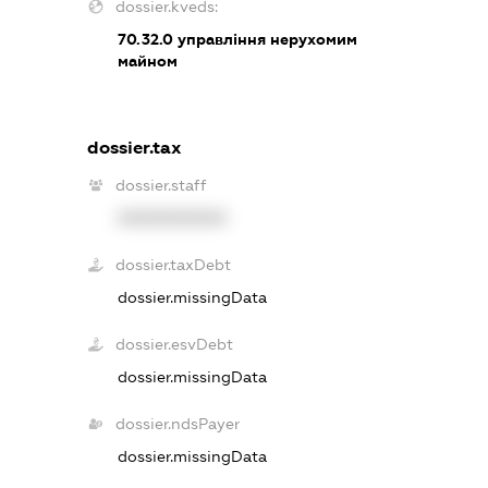
dossier.kveds:
70.32.0
управління нерухомим
майном
dossier.tax
dossier.staff
XXXXXXXXXX
dossier.taxDebt
dossier.missingData
dossier.esvDebt
dossier.missingData
dossier.ndsPayer
dossier.missingData