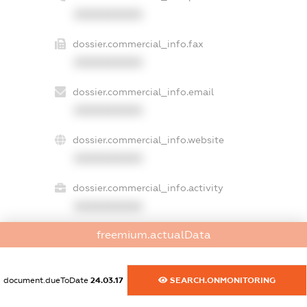
XXXXXXXXXX
dossier.commercial_info.fax
XXXXXXXXXX
dossier.commercial_info.email
XXXXXXXXXX
dossier.commercial_info.website
XXXXXXXXXX
dossier.commercial_info.activity
XXXXXXXXXX
freemium.actualData
freemium.exampleText_1
freemium.exampleText_2
document.dueToDate
24.03.17
SEARCH.ONMONITORING
freemium.anonymousPerSearch2