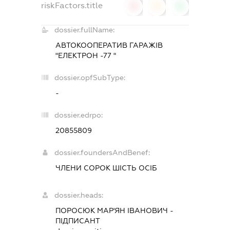
riskFactors.title
0
0
0
dossier.fullName:
АВТОКООПЕРАТИВ ГАРАЖІВ
"ЕЛЕКТРОН -77 "
dossier.opfSubType:
-
dossier.edrpo:
20855809
dossier.foundersAndBenef:
ЧЛЕНИ СОРОК ШІСТЬ ОСІБ
dossier.heads:
ПОРОСЮК МАР'ЯН ІВАНОВИЧ
-
ПІДПИСАНТ