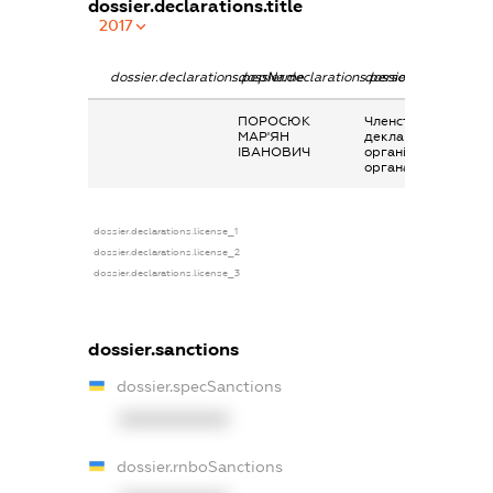
dossier.declarations.title
2017
dossier.declarations.pepName
dossier.declarations.personName
dossier.declarations
ПОРОСЮК
Членство суб’єкта
МАР'ЯН
декларування в
ІВАНОВИЧ
організаціях та їх
органах
dossier.declarations.license_1
dossier.declarations.license_2
dossier.declarations.license_3
dossier.sanctions
dossier.specSanctions
XXXXXXXXXX
dossier.rnboSanctions