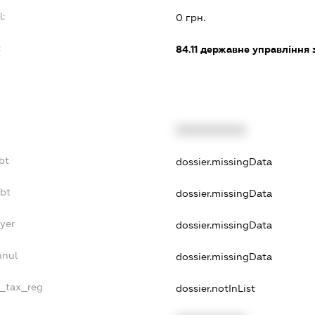
l:
0 грн.
:
84.11
державне управління 
XXXXXXXXXX
bt
dossier.missingData
ebt
dossier.missingData
yer
dossier.missingData
nnul
dossier.missingData
e_tax_reg
dossier.notInList