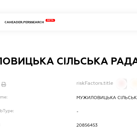
BETA
CAHEADER.PERSSEARCH
ОВИЦЬКА СІЛЬСЬКА РАД
riskFactors.title
0
ame:
МУЖИЛОВИЦЬКА СІЛЬСЬК
ubType:
-
:
20856453