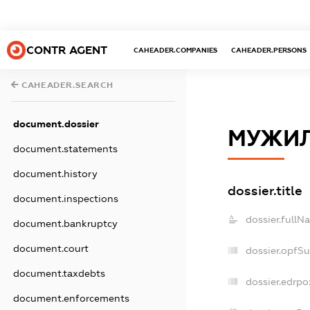
CONTR AGENT
CAHEADER.COMPANIES
CAHEADER.PERSONS
CAHEADER.SEARCH
document.dossier
МУЖИЛ
document.statements
document.history
dossier.title
document.inspections
dossier.fullN
document.bankruptcy
document.court
dossier.opfS
document.taxdebts
dossier.edrpo
document.enforcements