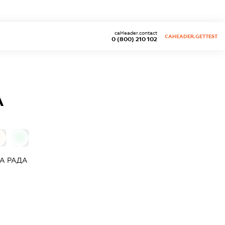
caHeader.contact
CAHEADER.GETTEST
0 (800) 210 102
А
0
0
А РАДА