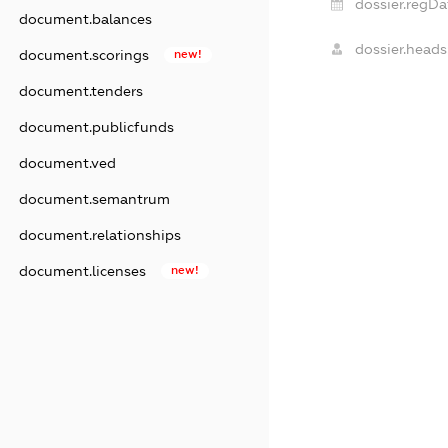
dossier.regDa
document.balances
dossier.heads
document.scorings
new!
document.tenders
document.publicfunds
document.ved
document.semantrum
document.relationships
document.licenses
new!