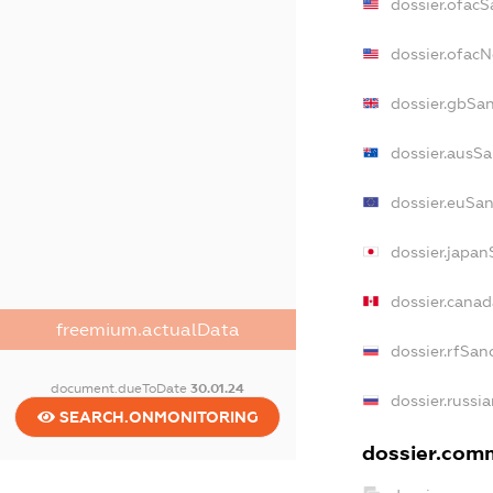
dossier.ofacS
dossier.ofac
dossier.gbSa
dossier.ausSa
dossier.euSa
dossier.japan
dossier.cana
freemium.actualData
dossier.rfSan
document.dueToDate
30.01.24
dossier.russi
SEARCH.ONMONITORING
dossier.comm