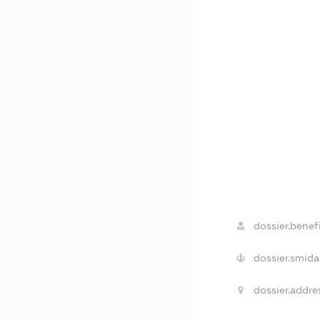
dossier.benefi
dossier.smida
dossier.addre