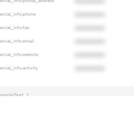
ercial_info.postal_address
XXXXXXXXXX
ercial_info.phone
XXXXXXXXXX
rcial_info.fax
XXXXXXXXXX
rcial_info.email
XXXXXXXXXX
rcial_info.website
XXXXXXXXXX
rcial_info.activity
XXXXXXXXXX
ampleText_1
ampleText_2
nonymousPerSearch2
ETAILS
FREEMIUM.REGISTER