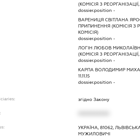
(КОМІСІЯ З РЕОРГАНІЗАЦІЇ
dossier.position -
ВАРЕНИЦЯ СВІТЛАНА ЯРО
ПРИПИНЕННЯ (КОМІСІЯ З Р
КОМІСІЯ)
dossier.position -
ЛОГІН ЛЮБОВ МИКОЛАЇВ
(КОМІСІЯ З РЕОРГАНІЗАЦІЇ
dossier.position -
КАРПА ВОЛОДИМИР МИХ
11.11.15
dossier.position -
ciaries:
згідно Закону
:
XXXXXXXXXX
ss:
УКРАЇНА, 81062, ЛЬВІВСЬК
МУЖИЛОВИЧІ