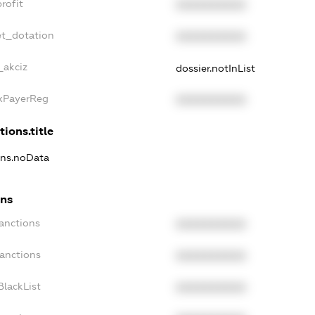
rofit
XXXXXXXXXX
et_dotation
XXXXXXXXXX
_akciz
dossier.notInList
axPayerReg
XXXXXXXXXX
tions.title
ons.noData
ons
anctions
XXXXXXXXXX
Sanctions
XXXXXXXXXX
BlackList
XXXXXXXXXX