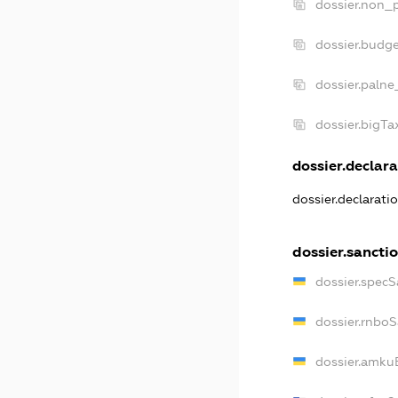
dossier.non_p
dossier.budg
dossier.palne
dossier.bigT
dossier.declara
dossier.declarati
dossier.sancti
dossier.specS
dossier.rnbo
dossier.amku