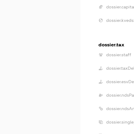
dossier.capita
dossier.kveds
dossier.tax
dossier.staff
dossier.taxDe
dossier.esvD
dossier.ndsPa
dossier.ndsA
dossier.singl