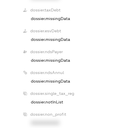
dossier.taxDebt
dossier.missingData
dossier.esvDebt
dossier.missingData
dossier.ndsPayer
dossier.missingData
dossier.ndsAnnul
dossier.missingData
dossier.single_tax_reg
dossier.notInList
dossier.non_profit
XXXXXXXXXX