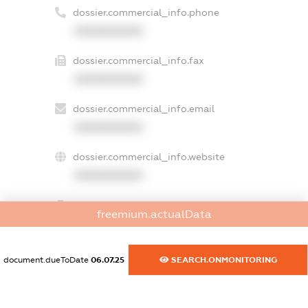
dossier.commercial_info.phone
XXXXXXXXXX
dossier.commercial_info.fax
XXXXXXXXXX
dossier.commercial_info.email
XXXXXXXXXX
dossier.commercial_info.website
XXXXXXXXXX
dossier.commercial_info.activity
freemium.actualData
XXXXXXXXXX
document.dueToDate
06.07.25
SEARCH.ONMONITORING
freemium.exampleText_1
freemium.exampleText_2
freemium.anonymousPerSearch2