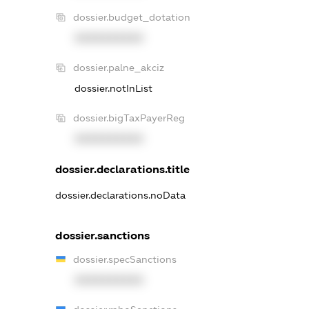
dossier.budget_dotation
XXXXXXXXXX
dossier.palne_akciz
dossier.notInList
dossier.bigTaxPayerReg
XXXXXXXXXX
dossier.declarations.title
dossier.declarations.noData
dossier.sanctions
dossier.specSanctions
XXXXXXXXXX