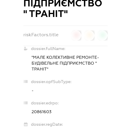
ПІДПРИЄМСТВО
" ТРАНІТ"
riskFactors.title
0
0
0
dossier.fullName:
"МАЛЕ КОЛЕКТИВНЕ РЕМОНТЕ-
БУДІВЕЛЬНЕ ПІДПРИЄМСТВО "
ТРАНІТ"
dossier.opfSubType:
-
dossier.edrpo:
20861603
dossier.regDate: