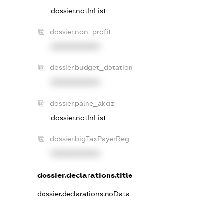
dossier.notInList
dossier.non_profit
XXXXXXXXXX
dossier.budget_dotation
XXXXXXXXXX
dossier.palne_akciz
dossier.notInList
dossier.bigTaxPayerReg
XXXXXXXXXX
dossier.declarations.title
dossier.declarations.noData