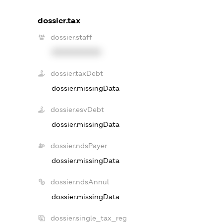
dossier.tax
dossier.staff
XXXXXXXXXX
dossier.taxDebt
dossier.missingData
dossier.esvDebt
dossier.missingData
dossier.ndsPayer
dossier.missingData
dossier.ndsAnnul
dossier.missingData
dossier.single_tax_reg