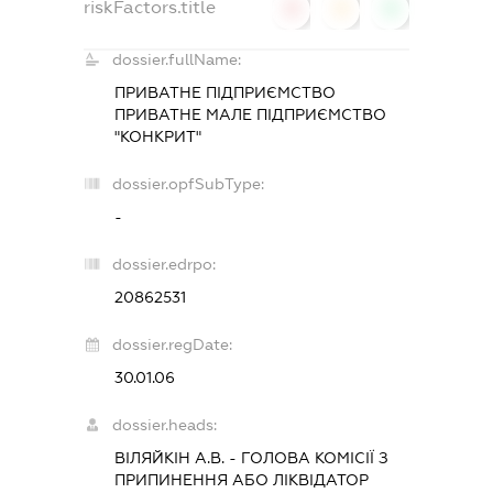
riskFactors.title
0
0
0
dossier.fullName:
ПРИВАТНЕ ПІДПРИЄМСТВО
ПРИВАТНЕ МАЛЕ ПІДПРИЄМСТВО
"КОНКРИТ"
dossier.opfSubType:
-
dossier.edrpo:
20862531
dossier.regDate:
30.01.06
dossier.heads:
ВІЛЯЙКІН А.В.
-
ГОЛОВА КОМІСІЇ З
ПРИПИНЕННЯ АБО ЛІКВІДАТОР