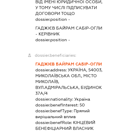
ВІД ІМЕНІ ЮРИДИЧНОЇ ОСОБИ,
У ТОМУ ЧИСЛІ ПІДПИСУВАТИ
ДОГОВОРИ ТОЩО
dossier.position -
ГАДЖІЄВ БАЙРАМ САБІР-ОГЛИ
-
КЕРІВНИК
dossier.position -
dossier.beneficiaries:
ГАДЖІЄВ БАЙРАМ САБІР-ОГЛИ
dossier.address:
УКРАЇНА, 54003,
МИКОЛАЇВСЬКА ОБЛ., МІСТО
МИКОЛАЇВ,
ВУЛ.АДМІРАЛЬСЬКА, БУДИНОК
37А/4
dossier.nationality:
Україна
dossier.benefInterest:
50
dossier.benefType:
Прямий
вирішальний вплив
dossier.benefRole:
КІНЦЕВИЙ
БЕНЕФІЦІАРНИЙ ВЛАСНИК