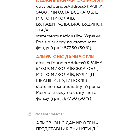
ГАДЖІЄВ БАЙРАМ САБІР-ОГЛИ
dossier.founderAddress
УКРАЇНА,
54001, МИКОЛАЇВСЬКА ОБЛ.,
МІСТО МИКОЛАЇВ,
ВУЛ.АДМІРАЛЬСЬКА, БУДИНОК
37А/4
statements.nationality:
Україна
Розмір внеску до статутного
фонду (грн.):
877,50
(50 %)
АЛИЄВ ЮНІС ДАМИР ОГЛИ
dossier.founderAddress
УКРАЇНА,
54039, МИКОЛАЇВСЬКА ОБЛ.,
МІСТО МИКОЛАЇВ, ВУЛИЦЯ
ШКАПІНА, БУДИНОК 118
statements.nationality:
Україна
Розмір внеску до статутного
фонду (грн.):
877,50
(50 %)
dossier.heads:
АЛИЄВ ЮНІС ДАМИР ОГЛИ
-
ПРЕДСТАВНИК
ВЧИНЯТИ ДІЇ