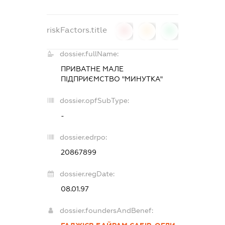
riskFactors.title
0
0
0
dossier.fullName:
ПРИВАТНЕ МАЛЕ
ПІДПРИЄМСТВО "МИНУТКА"
dossier.opfSubType:
-
dossier.edrpo:
20867899
dossier.regDate:
08.01.97
dossier.foundersAndBenef: