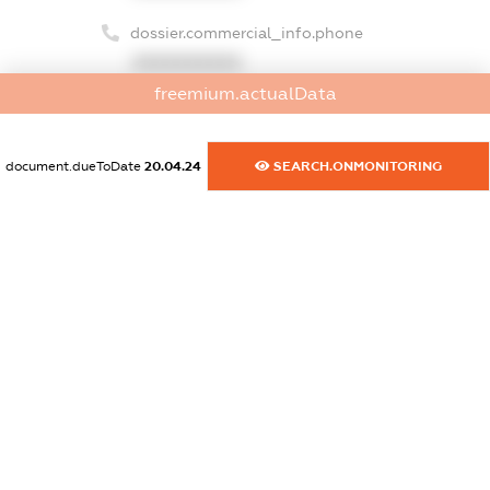
dossier.commercial_info.phone
XXXXXXXXXX
freemium.actualData
dossier.commercial_info.fax
XXXXXXXXXX
document.dueToDate
20.04.24
SEARCH.ONMONITORING
dossier.commercial_info.email
XXXXXXXXXX
dossier.commercial_info.website
XXXXXXXXXX
dossier.commercial_info.activity
XXXXXXXXXX
freemium.exampleText_1
freemium.exampleText_2