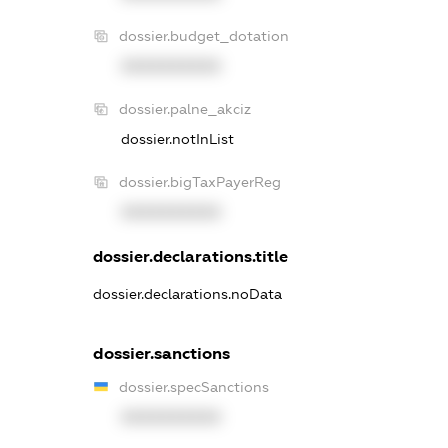
dossier.budget_dotation
XXXXXXXXXX
dossier.palne_akciz
dossier.notInList
dossier.bigTaxPayerReg
XXXXXXXXXX
dossier.declarations.title
dossier.declarations.noData
dossier.sanctions
dossier.specSanctions
XXXXXXXXXX