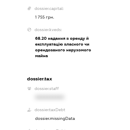
dossier.capital:
1 755 грн.
dossier.kveds:
68.20
надання в оренду й
експлуатацію власного чи
орендованого нерухомого
майна
dossier.tax
dossier.staff
XXXXXXXXXX
dossier.taxDebt
dossier.missingData