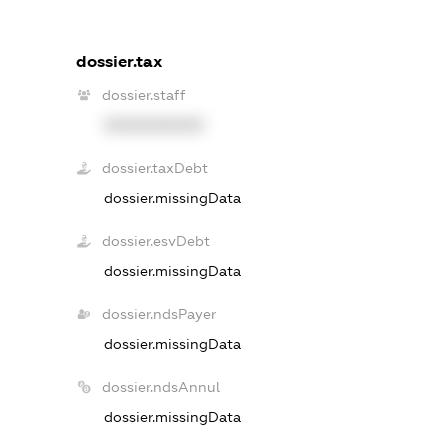
dossier.tax
dossier.staff
XXXXXXXXXX
dossier.taxDebt
dossier.missingData
dossier.esvDebt
dossier.missingData
dossier.ndsPayer
dossier.missingData
dossier.ndsAnnul
dossier.missingData