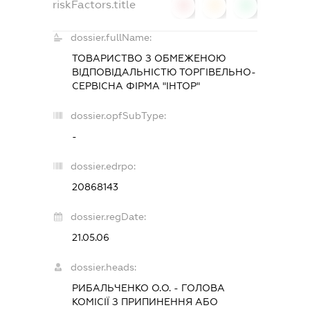
riskFactors.title
0
0
0
dossier.fullName:
ТОВАРИСТВО З ОБМЕЖЕНОЮ
ВІДПОВІДАЛЬНІСТЮ ТОРГІВЕЛЬНО-
СЕРВІСНА ФІРМА "ІНТОР"
dossier.opfSubType:
-
dossier.edrpo:
20868143
dossier.regDate:
21.05.06
dossier.heads:
РИБАЛЬЧЕНКО О.О.
-
ГОЛОВА
КОМІСІЇ З ПРИПИНЕННЯ АБО