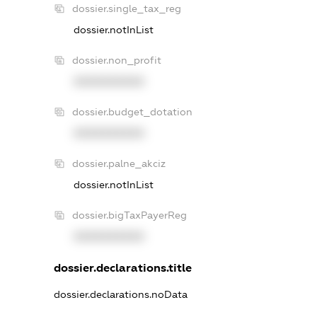
dossier.single_tax_reg
dossier.notInList
dossier.non_profit
XXXXXXXXXX
dossier.budget_dotation
XXXXXXXXXX
dossier.palne_akciz
dossier.notInList
dossier.bigTaxPayerReg
XXXXXXXXXX
dossier.declarations.title
dossier.declarations.noData