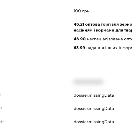
:
100 грн.
46.21
оптова торгівля зерн
насінням і кормами для тва
46.90
неспеціалізована опт
63.99
надання інших інформац
XXXXXXXXXX
t
dossier.missingData
bt
dossier.missingData
yer
dossier.missingData