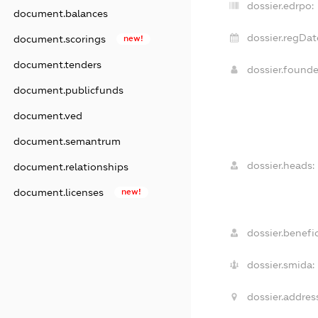
dossier.edrpo:
document.balances
dossier.regDat
document.scorings
new!
document.tenders
dossier.found
document.publicfunds
document.ved
document.semantrum
dossier.heads:
document.relationships
document.licenses
new!
dossier.benefic
dossier.smida:
dossier.addres