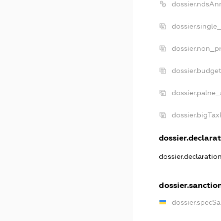
dossier.ndsAn
dossier.single
dossier.non_pr
dossier.budge
dossier.palne_
dossier.bigTa
dossier.declarat
dossier.declarati
dossier.sanctio
dossier.specS