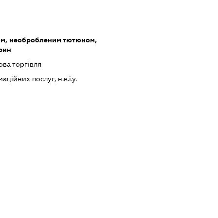
ом, необробленим тютюном,
рин
ова торгівля
ійних послуг, н.в.і.у.