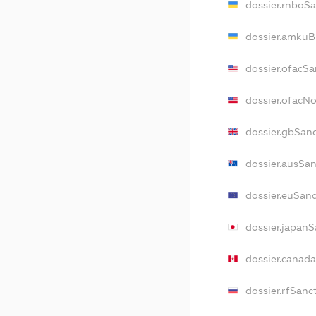
dossier.rnboS
dossier.amkuB
dossier.ofacSa
dossier.ofacN
dossier.gbSan
dossier.ausSa
dossier.euSan
dossier.japan
dossier.canad
dossier.rfSanc