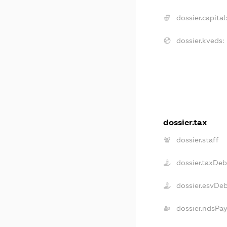
dossier.capital
dossier.kveds:
dossier.tax
dossier.staff
dossier.taxDeb
dossier.esvDe
dossier.ndsPa