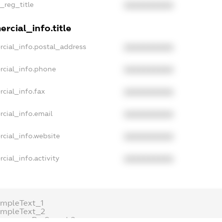
n_reg_title
XXXXXXXXXX
rcial_info.title
rcial_info.postal_address
XXXXXXXXXX
rcial_info.phone
XXXXXXXXXX
cial_info.fax
XXXXXXXXXX
cial_info.email
XXXXXXXXXX
rcial_info.website
XXXXXXXXXX
cial_info.activity
XXXXXXXXXX
ampleText_1
ampleText_2
onymousPerSearch2