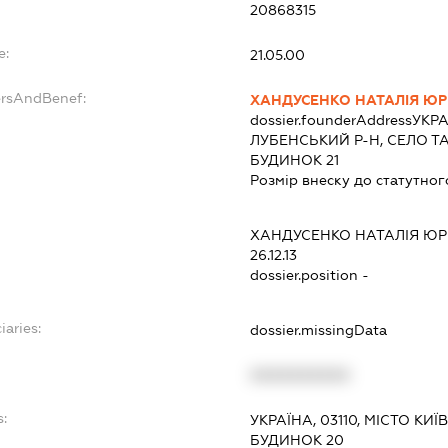
20868315
e:
21.05.00
ersAndBenef:
ХАНДУСЕНКО НАТАЛІЯ ЮР
dossier.founderAddress
УКРА
ЛУБЕНСЬКИЙ Р-Н, СЕЛО ТА
БУДИНОК 21
Розмір внеску до статутног
ХАНДУСЕНКО НАТАЛІЯ ЮР
26.12.13
dossier.position -
iaries:
dossier.missingData
XXXXXXXXXX
s:
УКРАЇНА, 03110, МІСТО КИ
БУДИНОК 20