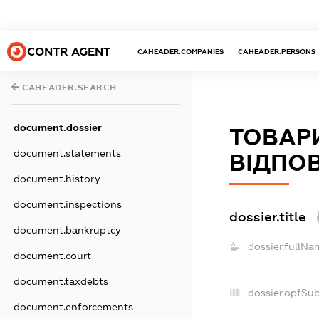
CONTR AGENT
CAHEADER.COMPANIES
CAHEADER.PERSONS
CAHEADER.SEARCH
document.dossier
ТОВАР
document.statements
ВІДПОВ
document.history
document.inspections
dossier.title
document.bankruptcy
dossier.fullNa
document.court
document.taxdebts
dossier.opfSu
document.enforcements