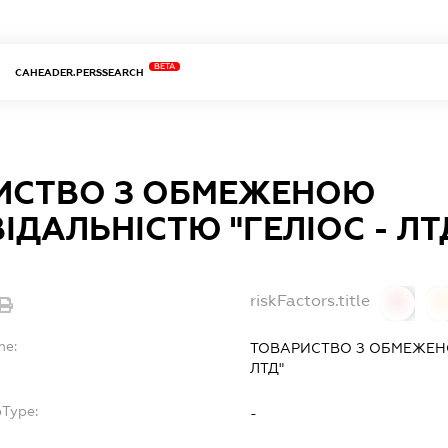
BETA
CAHEADER.PERSSEARCH
ИСТВО З ОБМЕЖЕНОЮ
ІДАЛЬНІСТЮ "ГЕЛІОС - ЛТ
riskFactors.title
0
0
me:
ТОВАРИСТВО З ОБМЕЖЕНО
ЛТД"
bType:
-