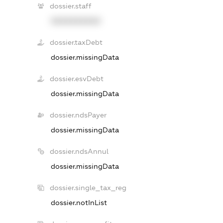
dossier.staff
XXXXXXXXXX
dossier.taxDebt
dossier.missingData
dossier.esvDebt
dossier.missingData
dossier.ndsPayer
dossier.missingData
dossier.ndsAnnul
dossier.missingData
dossier.single_tax_reg
dossier.notInList