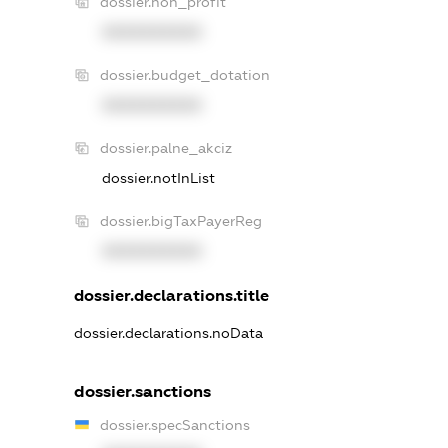
dossier.non_profit
XXXXXXXXXX
dossier.budget_dotation
XXXXXXXXXX
dossier.palne_akciz
dossier.notInList
dossier.bigTaxPayerReg
XXXXXXXXXX
dossier.declarations.title
dossier.declarations.noData
dossier.sanctions
dossier.specSanctions