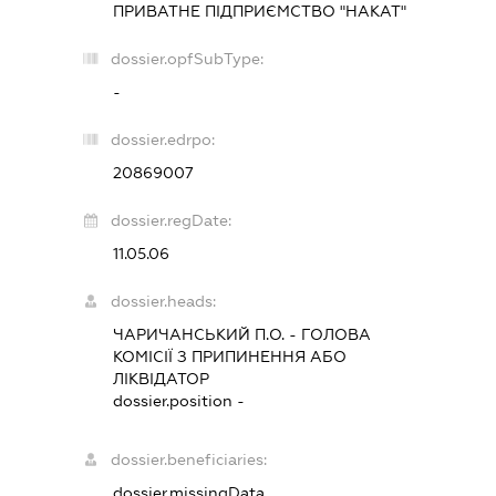
ПРИВАТНЕ ПІДПРИЄМСТВО "НАКАТ"
dossier.opfSubType:
-
dossier.edrpo:
20869007
dossier.regDate:
11.05.06
dossier.heads:
ЧАРИЧАНСЬКИЙ П.О.
-
ГОЛОВА
КОМІСІЇ З ПРИПИНЕННЯ АБО
ЛІКВІДАТОР
dossier.position -
dossier.beneficiaries:
dossier.missingData