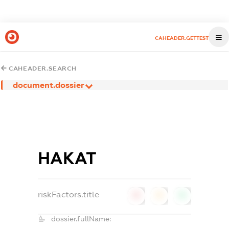
CAHEADER.GETTEST
CAHEADER.SEARCH
document.dossier
НАКАТ
riskFactors.title
0
0
0
dossier.fullName: