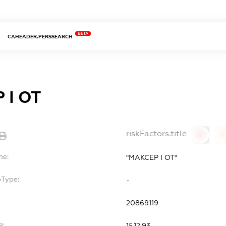
BETA
CAHEADER.PERSSEARCH
 І ОТ
riskFactors.title
0
0
me:
"МАКСЕР І ОТ"
bType:
-
20869119
e:
15.12.93