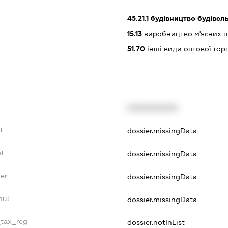
45.21.1
будівництво будівел
15.13
виробництво м'ясних п
51.70
інші види оптової торг
XXXXXXXXXX
t
dossier.missingData
bt
dossier.missingData
yer
dossier.missingData
nul
dossier.missingData
_tax_reg
dossier.notInList