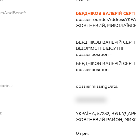
ersAndBenef:
БЕРДНІКОВ ВАЛЕРІЙ СЕРГ
dossier.founderAddress
УКРА
ЖОВТНЕВИЙ, МИКОЛАЇВС
БЕРДНІКОВ ВАЛЕРІЙ СЕРГ
ВІДОМОСТІ ВІДСУТНІ
dossier.position -
БЕРДНІКОВ ВАЛЕРІЙ СЕРГ
dossier.position -
iaries:
dossier.missingData
XXXXXXXXXX
s:
УКРАЇНА, 57232, ВУЛ. УДА
ЖОВТНЕВИЙ РАЙОН, МИК
:
0 грн.