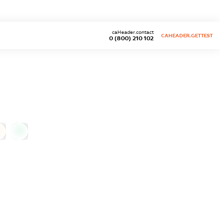
caHeader.contact
CAHEADER.GETTEST
0 (800) 210 102
0