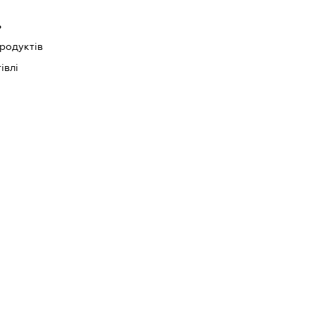
ь
родуктів
івлі