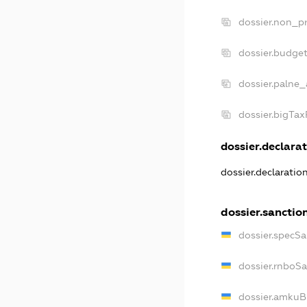
dossier.non_pr
dossier.budge
dossier.palne_
dossier.bigTa
dossier.declarat
dossier.declarati
dossier.sanctio
dossier.specS
dossier.rnboS
dossier.amkuB