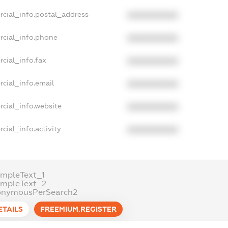
rcial_info.postal_address
XXXXXXXXXX
rcial_info.phone
XXXXXXXXXX
cial_info.fax
XXXXXXXXXX
cial_info.email
XXXXXXXXXX
rcial_info.website
XXXXXXXXXX
cial_info.activity
XXXXXXXXXX
ampleText_1
ampleText_2
onymousPerSearch2
ETAILS
FREEMIUM.REGISTER