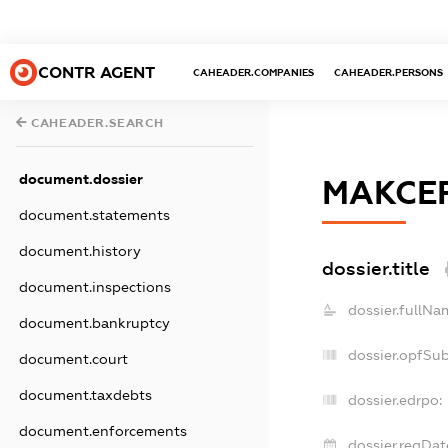
CONTR AGENT
CAHEADER.COMPANIES
CAHEADER.PERSONS
CAHEADER.SEARCH
document.dossier
МАКСЕР
document.statements
document.history
dossier.title
document.inspections
dossier.fullNa
document.bankruptcy
dossier.opfSu
document.court
document.taxdebts
dossier.edrpo:
document.enforcements
dossier.regDat