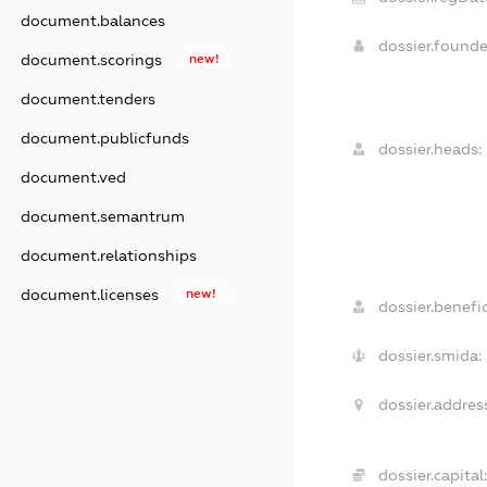
document.balances
dossier.found
document.scorings
new!
document.tenders
document.publicfunds
dossier.heads:
document.ved
document.semantrum
document.relationships
document.licenses
new!
dossier.benefic
dossier.smida:
dossier.addres
dossier.capital