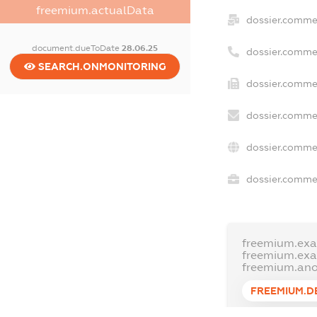
freemium.actualData
dossier.comme
document.dueToDate
28.06.25
dossier.comme
SEARCH.ONMONITORING
dossier.commer
dossier.commer
dossier.comme
dossier.commer
freemium.ex
freemium.ex
freemium.an
FREEMIUM.D