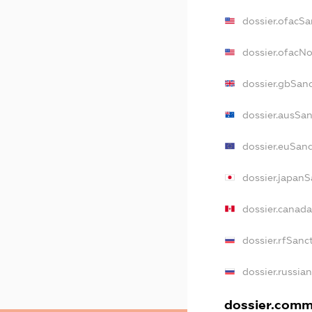
dossier.ofacSa
dossier.ofacN
dossier.gbSan
dossier.ausSa
dossier.euSan
dossier.japan
dossier.canad
dossier.rfSanc
dossier.russia
dossier.comme