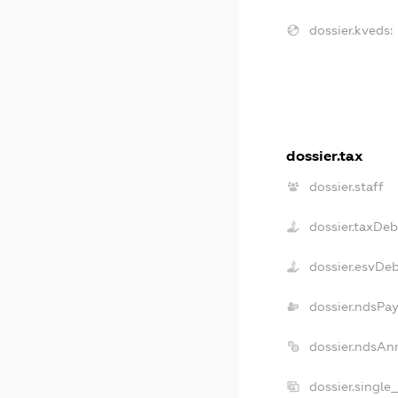
dossier.kveds:
dossier.tax
dossier.staff
dossier.taxDeb
dossier.esvDe
dossier.ndsPa
dossier.ndsAn
dossier.single