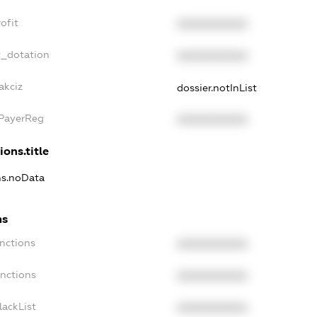
ofit
XXXXXXXXXX
t_dotation
XXXXXXXXXX
akciz
dossier.notInList
xPayerReg
XXXXXXXXXX
ions.title
ons.noData
ns
anctions
XXXXXXXXXX
anctions
XXXXXXXXXX
lackList
XXXXXXXXXX