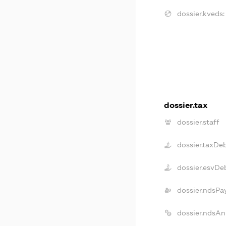
dossier.kveds:
dossier.tax
dossier.staff
dossier.taxDe
dossier.esvDe
dossier.ndsPa
dossier.ndsAn