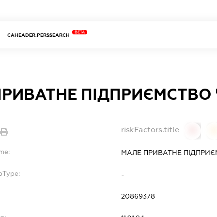
BETA
CAHEADER.PERSSEARCH
ПРИВАТНЕ ПІДПРИЄМСТВО
riskFactors.title
0
0
me:
МАЛЕ ПРИВАТНЕ ПІДПРИЄ
bType:
-
20869378
e: