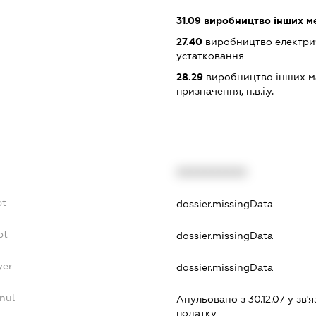
31.09
виробництво інших м
27.40
виробництво електри
устатковання
28.29
виробництво інших ма
призначення, н.в.і.у.
XXXXXXXXXX
bt
dossier.missingData
bt
dossier.missingData
yer
dossier.missingData
nul
Анульовано з 30.12.07 у зв'я
податку