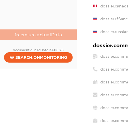
dossier.canad
dossier.rfSanc
dossier.russia
freemium.actualData
dossier.comme
document.dueToDate
23.06.26
dossier.comme
SEARCH.ONMONITORING
dossier.comme
dossier.comme
dossier.comme
dossier.comme
dossier.commer