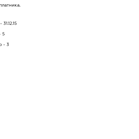
платника.
 31.12.15
- 5
p - 3