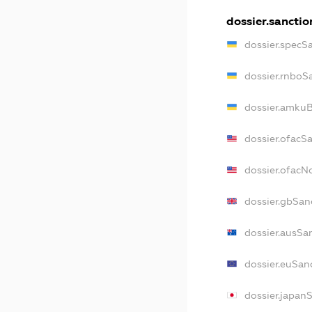
dossier.sanctio
dossier.specS
dossier.rnboS
dossier.amkuB
dossier.ofacS
dossier.ofac
dossier.gbSan
dossier.ausSa
dossier.euSan
dossier.japan