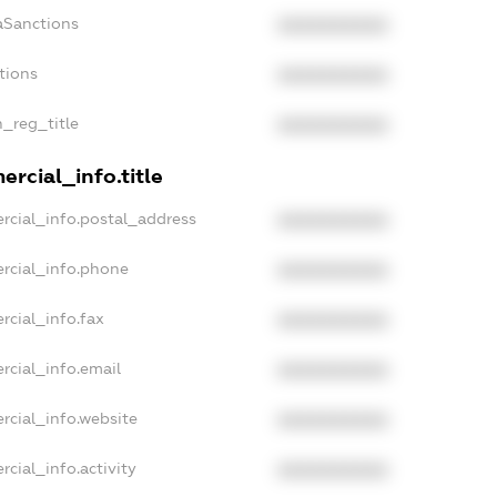
aSanctions
XXXXXXXXXX
tions
XXXXXXXXXX
n_reg_title
XXXXXXXXXX
rcial_info.title
rcial_info.postal_address
XXXXXXXXXX
rcial_info.phone
XXXXXXXXXX
rcial_info.fax
XXXXXXXXXX
rcial_info.email
XXXXXXXXXX
rcial_info.website
XXXXXXXXXX
cial_info.activity
XXXXXXXXXX