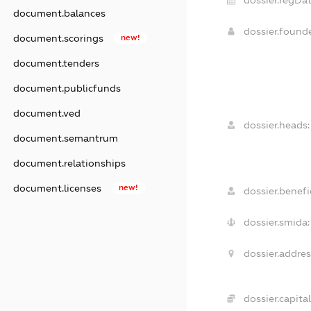
document.balances
dossier.found
document.scorings
new!
document.tenders
document.publicfunds
document.ved
dossier.heads:
document.semantrum
document.relationships
document.licenses
new!
dossier.benefic
dossier.smida:
dossier.addres
dossier.capital