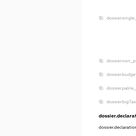
dossier.singl
dossier.non_p
dossier.budge
dossier.palne
dossier.bigTa
dossier.declarat
dossier.declarati