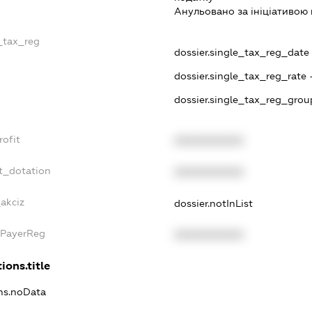
Анульовано за iнiцiативою 
e_tax_reg
dossier.single_tax_reg_date -
dossier.single_tax_reg_rate 
dossier.single_tax_reg_grou
rofit
XXXXXXXXXX
t_dotation
XXXXXXXXXX
_akciz
dossier.notInList
xPayerReg
XXXXXXXXXX
ions.title
ons.noData