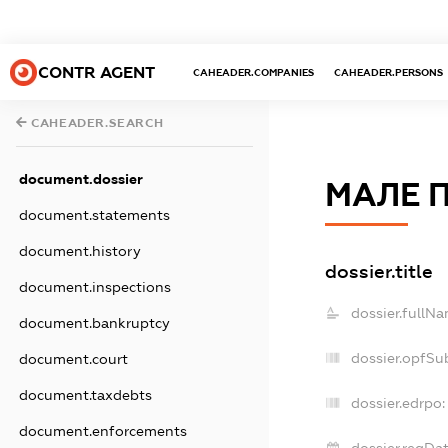
CONTR AGENT
CAHEADER.COMPANIES
CAHEADER.PERSONS
CAHEADER.SEARCH
document.dossier
МАЛЕ 
document.statements
document.history
dossier.title
document.inspections
dossier.fullNa
document.bankruptcy
dossier.opfSu
document.court
document.taxdebts
dossier.edrpo:
document.enforcements
dossier.regDat