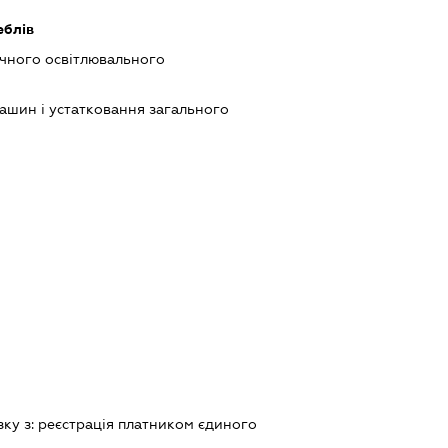
еблів
чного освітлювального
шин і устатковання загального
зку з:
реєстрацiя платником єдиного