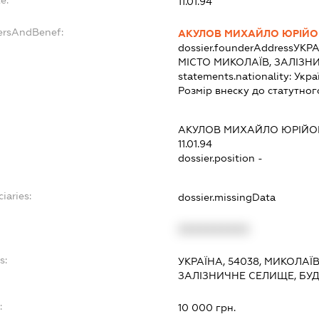
11.01.94
ersAndBenef:
АКУЛОВ МИХАЙЛО ЮРІЙ
dossier.founderAddress
УКРА
МІСТО МИКОЛАЇВ, ЗАЛІЗН
statements.nationality:
Укра
Розмір внеску до статутног
АКУЛОВ МИХАЙЛО ЮРІЙО
11.01.94
dossier.position -
iaries:
dossier.missingData
XXXXXXXXXX
s:
УКРАЇНА, 54038, МИКОЛАЇ
ЗАЛІЗНИЧНЕ СЕЛИЩЕ, БУД
:
10 000 грн.