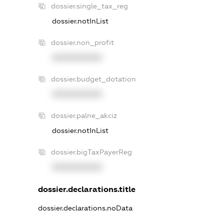
dossier.single_tax_reg
dossier.notInList
dossier.non_profit
XXXXXXXXXX
dossier.budget_dotation
XXXXXXXXXX
dossier.palne_akciz
dossier.notInList
dossier.bigTaxPayerReg
XXXXXXXXXX
dossier.declarations.title
dossier.declarations.noData