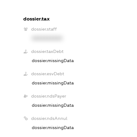
dossier.tax
dossier.staff
XXXXXXXXXX
dossier.taxDebt
dossier.missingData
dossier.esvDebt
dossier.missingData
dossier.ndsPayer
dossier.missingData
dossier.ndsAnnul
dossier.missingData