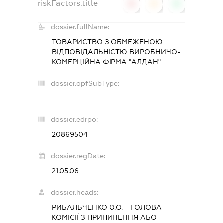
riskFactors.title
0
0
0
dossier.fullName:
ТОВАРИСТВО З ОБМЕЖЕНОЮ
ВІДПОВІДАЛЬНІСТЮ ВИРОБНИЧО-
КОМЕРЦІЙНА ФІРМА "АЛДАН"
dossier.opfSubType:
-
dossier.edrpo:
20869504
dossier.regDate:
21.05.06
dossier.heads:
РИБАЛЬЧЕНКО О.О.
-
ГОЛОВА
КОМІСІЇ З ПРИПИНЕННЯ АБО