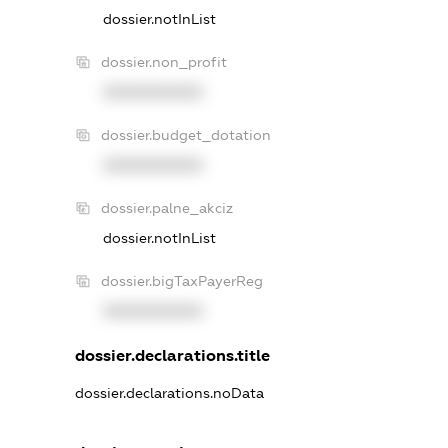
dossier.notInList
dossier.non_profit
XXXXXXXXXX
dossier.budget_dotation
XXXXXXXXXX
dossier.palne_akciz
dossier.notInList
dossier.bigTaxPayerReg
XXXXXXXXXX
dossier.declarations.title
dossier.declarations.noData