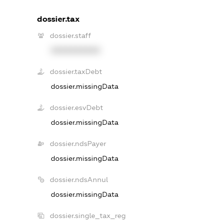
dossier.tax
dossier.staff
XXXXXXXXXX
dossier.taxDebt
dossier.missingData
dossier.esvDebt
dossier.missingData
dossier.ndsPayer
dossier.missingData
dossier.ndsAnnul
dossier.missingData
dossier.single_tax_reg