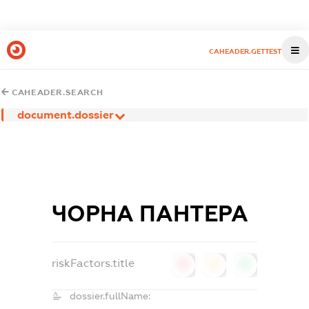
CAHEADER.GETTEST
CAHEADER.SEARCH
document.dossier
ЧОРНА ПАНТЕРА
riskFactors.title
0
0
0
dossier.fullName: