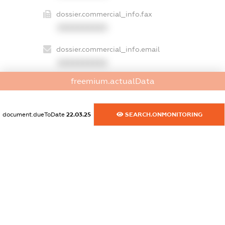
dossier.commercial_info.fax
XXXXXXXXXX
dossier.commercial_info.email
XXXXXXXXXX
freemium.actualData
dossier.commercial_info.website
XXXXXXXXXX
document.dueToDate
22.03.25
SEARCH.ONMONITORING
dossier.commercial_info.activity
XXXXXXXXXX
freemium.exampleText_1
freemium.exampleText_2
freemium.anonymousPerSearch2
FREEMIUM.DETAILS