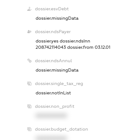
dossier.esvDebt
dossier.missingData
dossier.ndsPayer
dossier.yes
dossier.ndsInn
208742114043
dossier.from 03.12.01
dossier.ndsAnnul
dossier.missingData
dossier.single_tax_reg
dossier.notInList
dossier.non_profit
XXXXXXXXXX
dossier.budget_dotation
XXXXXXXXXX