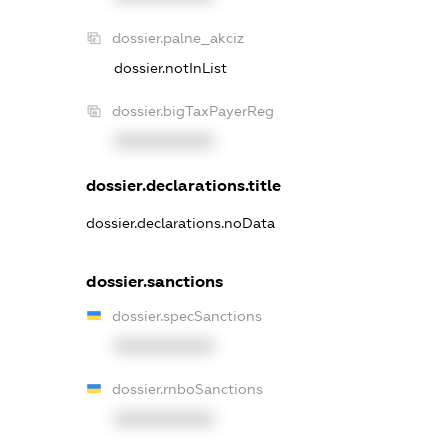
dossier.palne_akciz
dossier.notInList
dossier.bigTaxPayerReg
XXXXXXXXXX
dossier.declarations.title
dossier.declarations.noData
dossier.sanctions
dossier.specSanctions
XXXXXXXXXX
dossier.rnboSanctions
XXXXXXXXXX