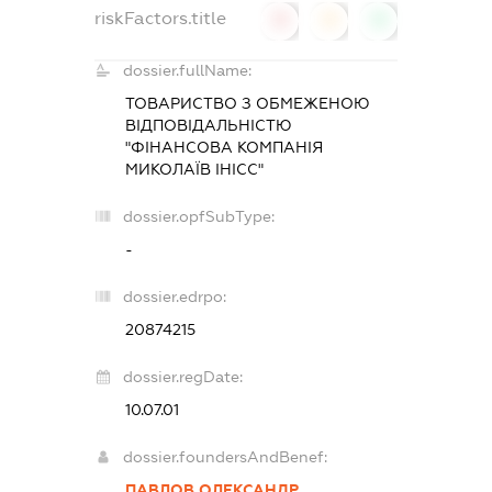
riskFactors.title
0
0
0
dossier.fullName:
ТОВАРИСТВО З ОБМЕЖЕНОЮ
ВІДПОВІДАЛЬНІСТЮ
"ФІНАНСОВА КОМПАНІЯ
МИКОЛАЇВ ІНІСС"
dossier.opfSubType:
-
dossier.edrpo:
20874215
dossier.regDate:
10.07.01
dossier.foundersAndBenef:
ПАВЛОВ ОЛЕКСАНДР