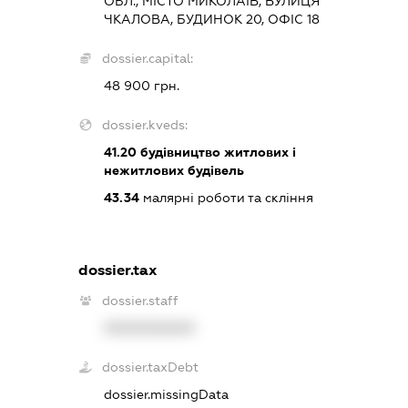
ОБЛ., МІСТО МИКОЛАЇВ, ВУЛИЦЯ
ЧКАЛОВА, БУДИНОК 20, ОФІС 18
dossier.capital:
48 900 грн.
dossier.kveds:
41.20
будівництво житлових і
нежитлових будівель
43.34
малярні роботи та скління
dossier.tax
dossier.staff
XXXXXXXXXX
dossier.taxDebt
dossier.missingData