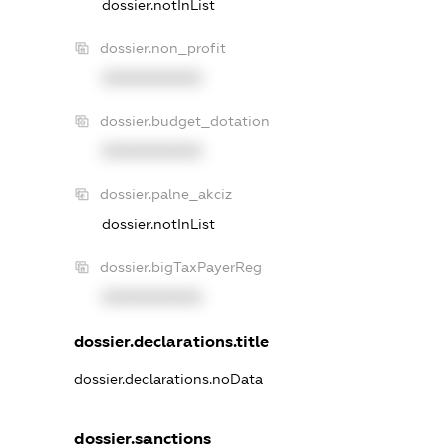
dossier.notInList
dossier.non_profit
XXXXXXXXXX
dossier.budget_dotation
XXXXXXXXXX
dossier.palne_akciz
dossier.notInList
dossier.bigTaxPayerReg
XXXXXXXXXX
dossier.declarations.title
dossier.declarations.noData
dossier.sanctions