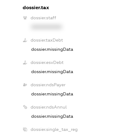
dossier.tax
dossier.staff
XXXXXXXXXX
dossier.taxDebt
dossier.missingData
dossier.esvDebt
dossier.missingData
dossier.ndsPayer
dossier.missingData
dossier.ndsAnnul
dossier.missingData
dossier.single_tax_reg