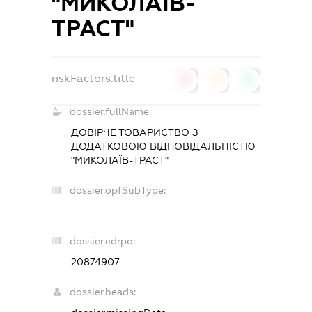
"МИКОЛАЇВ-
ТРАСТ"
riskFactors.title
0
0
0
dossier.fullName:
ДОВІРЧЕ ТОВАРИСТВО З
ДОДАТКОВОЮ ВІДПОВІДАЛЬНІСТЮ
"МИКОЛАЇВ-ТРАСТ"
dossier.opfSubType:
-
dossier.edrpo:
20874907
dossier.heads: