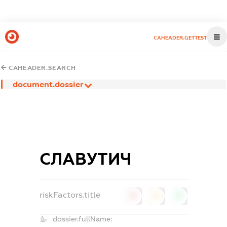
CAHEADER.GETTEST
CAHEADER.SEARCH
document.dossier
СЛАВУТИЧ
riskFactors.title
0
0
0
dossier.fullName: