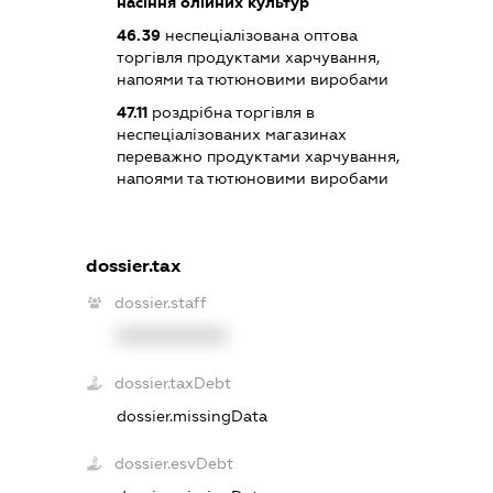
насіння олійних культур
46.39
неспеціалізована оптова
торгівля продуктами харчування,
напоями та тютюновими виробами
47.11
роздрібна торгівля в
неспеціалізованих магазинах
переважно продуктами харчування,
напоями та тютюновими виробами
dossier.tax
dossier.staff
XXXXXXXXXX
dossier.taxDebt
dossier.missingData
dossier.esvDebt