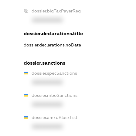
dossier.bigTaxPayerReg
XXXXXXXXXX
dossier.declarations.title
dossier.declarations.noData
dossier.sanctions
dossier.specSanctions
XXXXXXXXXX
dossier.rnboSanctions
XXXXXXXXXX
dossier.amkuBlackList
XXXXXXXXXX