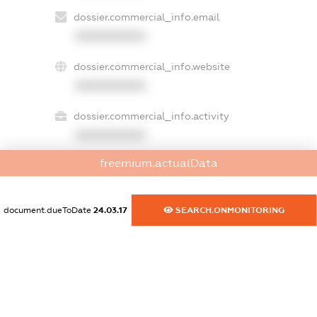
dossier.commercial_info.email
XXXXXXXXXX
dossier.commercial_info.website
XXXXXXXXXX
dossier.commercial_info.activity
XXXXXXXXXX
freemium.actualData
freemium.exampleText_1
freemium.exampleText_2
document.dueToDate
24.03.17
SEARCH.ONMONITORING
freemium.anonymousPerSearch2
FREEMIUM.DETAILS
FREEMIUM.REGISTER