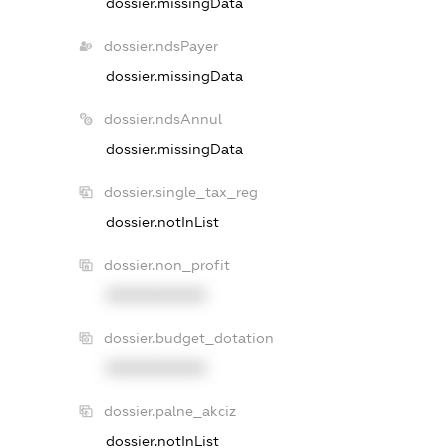
dossier.missingData
dossier.ndsPayer
dossier.missingData
dossier.ndsAnnul
dossier.missingData
dossier.single_tax_reg
dossier.notInList
dossier.non_profit
XXXXXXXXXX
dossier.budget_dotation
XXXXXXXXXX
dossier.palne_akciz
dossier.notInList