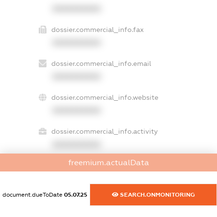
XXXXXXXXXX
dossier.commercial_info.fax
XXXXXXXXXX
dossier.commercial_info.email
XXXXXXXXXX
dossier.commercial_info.website
XXXXXXXXXX
dossier.commercial_info.activity
XXXXXXXXXX
freemium.actualData
freemium.exampleText_1
freemium.exampleText_2
document.dueToDate
05.07.25
SEARCH.ONMONITORING
freemium.anonymousPerSearch2