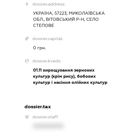
dossier.address:
УКРАЇНА, 57223, МИКОЛАЇВСЬКА
ОБЛ., ВІТОВСЬКИЙ Р-Н, СЕЛО
СТЕПОВЕ
dossier.capital:
0 грн.
dossier.kveds:
01.11
вирощування зернових
культур (крім рису), бобових
культур і насіння олійних культур
dossier.tax
dossier.staff
XXXXXXXXXX