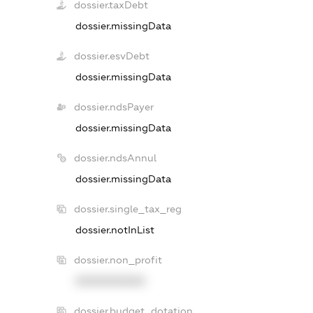
dossier.taxDebt
dossier.missingData
dossier.esvDebt
dossier.missingData
dossier.ndsPayer
dossier.missingData
dossier.ndsAnnul
dossier.missingData
dossier.single_tax_reg
dossier.notInList
dossier.non_profit
XXXXXXXXXX
dossier.budget_dotation