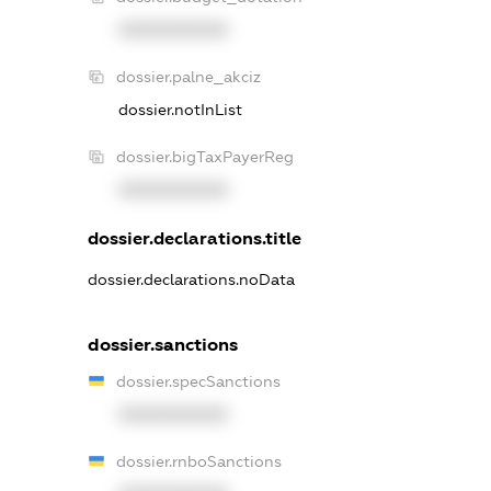
XXXXXXXXXX
dossier.palne_akciz
dossier.notInList
dossier.bigTaxPayerReg
XXXXXXXXXX
dossier.declarations.title
dossier.declarations.noData
dossier.sanctions
dossier.specSanctions
XXXXXXXXXX
dossier.rnboSanctions