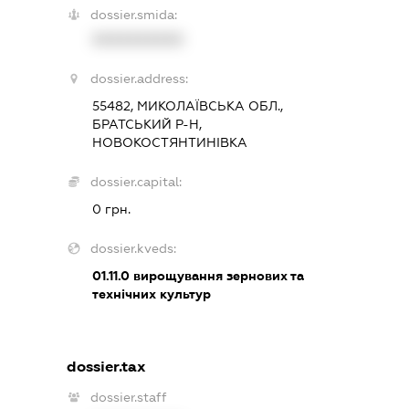
dossier.smida:
XXXXXXXXXX
dossier.address:
55482, МИКОЛАЇВСЬКА ОБЛ.,
БРАТСЬКИЙ Р-Н,
НОВОКОСТЯНТИНІВКА
dossier.capital:
0 грн.
dossier.kveds:
01.11.0
вирощування зернових та
технічних культур
dossier.tax
dossier.staff