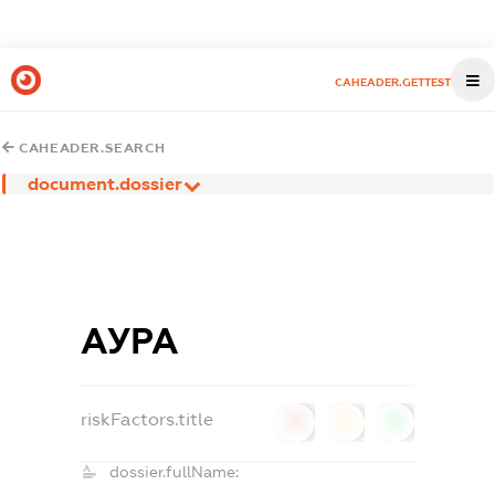
CAHEADER.GETTEST
CAHEADER.SEARCH
document.dossier
АУРА
riskFactors.title
0
0
0
dossier.fullName: