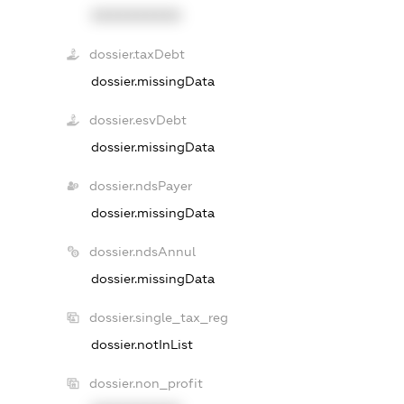
XXXXXXXXXX
dossier.taxDebt
dossier.missingData
dossier.esvDebt
dossier.missingData
dossier.ndsPayer
dossier.missingData
dossier.ndsAnnul
dossier.missingData
dossier.single_tax_reg
dossier.notInList
dossier.non_profit