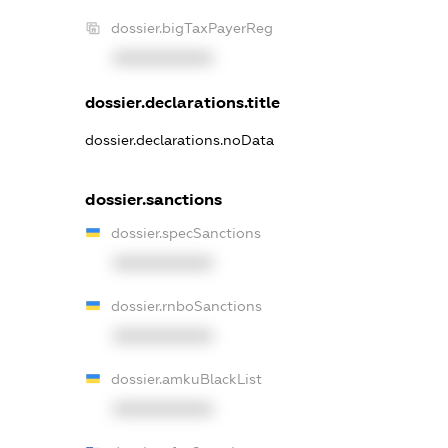
dossier.bigTaxPayerReg
XXXXXXXXXX
dossier.declarations.title
dossier.declarations.noData
dossier.sanctions
dossier.specSanctions
XXXXXXXXXX
dossier.rnboSanctions
XXXXXXXXXX
dossier.amkuBlackList
XXXXXXXXXX