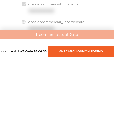
dossier.commercial_info.email
XXXXXXXXXX
dossier.commercial_info.website
XXXXXXXXXX
freemium.actualData
dossier.commercial_info.activity
XXXXXXXXXX
document.dueToDate
28.06.25
SEARCH.ONMONITORING
freemium.exampleText_1
freemium.exampleText_2
freemium.anonymousPerSearch2
FREEMIUM.DETAILS
FREEMIUM.REGISTER