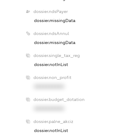
dossier.ndsPayer
dossier.missingData
dossier.ndsAnnul
dossier.missingData
dossier.single_tax_reg
dossier.notInList
dossier.non_profit
XXXXXXXXXX
dossier.budget_dotation
XXXXXXXXXX
dossier.palne_akciz
dossier.notInList