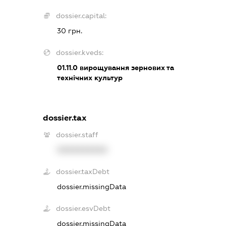
dossier.capital:
30 грн.
dossier.kveds:
01.11.0
вирощування зернових та
технічних культур
dossier.tax
dossier.staff
XXXXXXXXXX
dossier.taxDebt
dossier.missingData
dossier.esvDebt
dossier.missingData