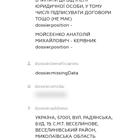
ВЧИНЯТИ ДІЇ ВІД ІМЕНІ
ЮРИДИЧНОЇ ОСОБИ, У ТОМУ
ЧИСЛІ ПІДПИСУВАТИ ДОГОВОРИ
ТОЩО (НЕ МАЄ)
dossier.position -
МОЙСЕЄНКО АНАТОЛІЙ
МИХАЙЛОВИЧ
-
КЕРІВНИК
dossier.position -
dossier.beneficiaries:
dossier.missingData
dossier.smida:
XXXXXXXXXX
dossier.address:
УКРАЇНА, 57001, ВУЛ. РАДЯНСЬКА,
БУД. 19, С.М.Т. ВЕСЕЛИНОВЕ,
ВЕСЕЛИНІВСЬКИЙ РАЙОН,
МИКОЛАЇВСЬКА ОБЛАСТЬ