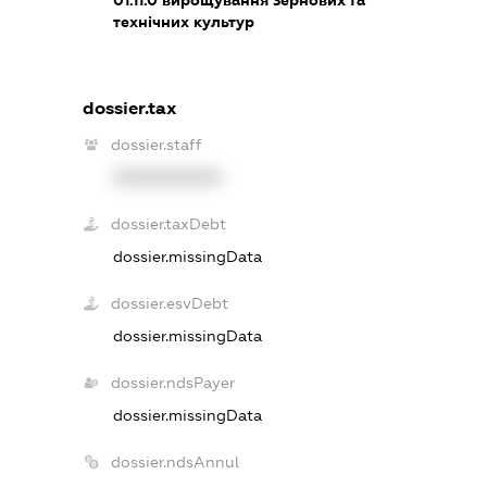
технічних культур
dossier.tax
dossier.staff
XXXXXXXXXX
dossier.taxDebt
dossier.missingData
dossier.esvDebt
dossier.missingData
dossier.ndsPayer
dossier.missingData
dossier.ndsAnnul