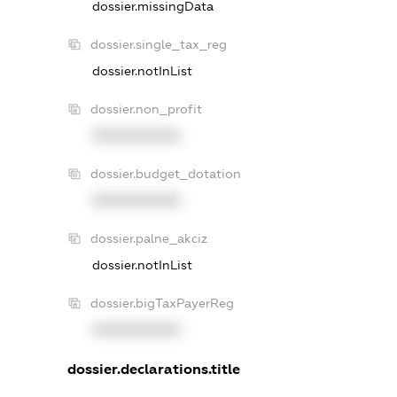
dossier.missingData
dossier.single_tax_reg
dossier.notInList
dossier.non_profit
XXXXXXXXXX
dossier.budget_dotation
XXXXXXXXXX
dossier.palne_akciz
dossier.notInList
dossier.bigTaxPayerReg
XXXXXXXXXX
dossier.declarations.title