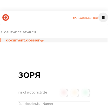
CAHEADER.GETTEST
CAHEADER.SEARCH
document.dossier
ЗОРЯ
riskFactors.title
0
0
0
dossier.fullName: