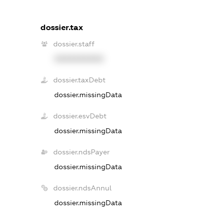
dossier.tax
dossier.staff
XXXXXXXXXX
dossier.taxDebt
dossier.missingData
dossier.esvDebt
dossier.missingData
dossier.ndsPayer
dossier.missingData
dossier.ndsAnnul
dossier.missingData