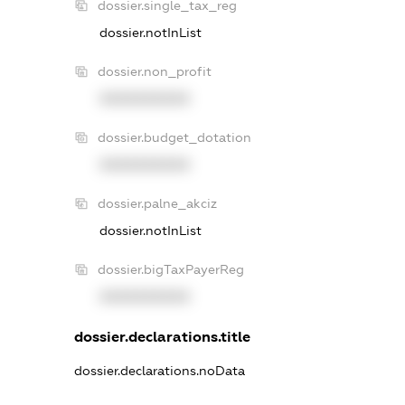
dossier.single_tax_reg
dossier.notInList
dossier.non_profit
XXXXXXXXXX
dossier.budget_dotation
XXXXXXXXXX
dossier.palne_akciz
dossier.notInList
dossier.bigTaxPayerReg
XXXXXXXXXX
dossier.declarations.title
dossier.declarations.noData