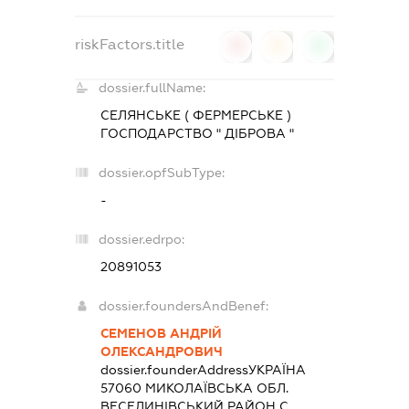
riskFactors.title
0
0
0
dossier.fullName:
СЕЛЯНСЬКЕ ( ФЕРМЕРСЬКЕ )
ГОСПОДАРСТВО " ДІБРОВА "
dossier.opfSubType:
-
dossier.edrpo:
20891053
dossier.foundersAndBenef:
СЕМЕНОВ АНДРІЙ
ОЛЕКСАНДРОВИЧ
dossier.founderAddress
УКРАЇНА
57060 МИКОЛАЇВСЬКА ОБЛ.
ВЕСЕЛИНIВСЬКИЙ РАЙОН С.