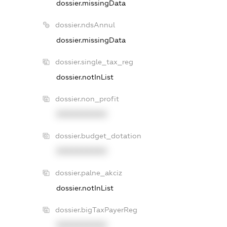
dossier.missingData
dossier.ndsAnnul
dossier.missingData
dossier.single_tax_reg
dossier.notInList
dossier.non_profit
XXXXXXXXXX
dossier.budget_dotation
XXXXXXXXXX
dossier.palne_akciz
dossier.notInList
dossier.bigTaxPayerReg
XXXXXXXXXX