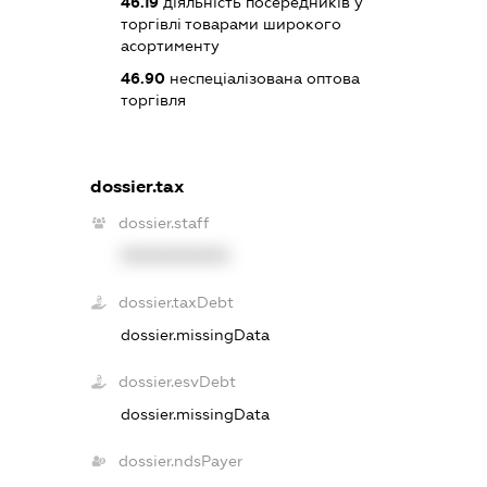
46.19
діяльність посередників у
торгівлі товарами широкого
асортименту
46.90
неспеціалізована оптова
торгівля
dossier.tax
dossier.staff
XXXXXXXXXX
dossier.taxDebt
dossier.missingData
dossier.esvDebt
dossier.missingData
dossier.ndsPayer