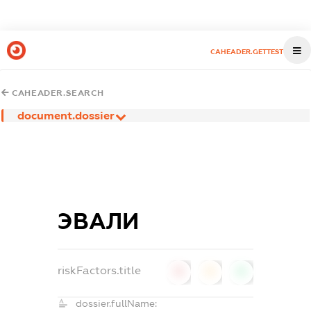
CAHEADER.GETTEST
CAHEADER.SEARCH
document.dossier
ЭВАЛИ
riskFactors.title
0
0
0
dossier.fullName: