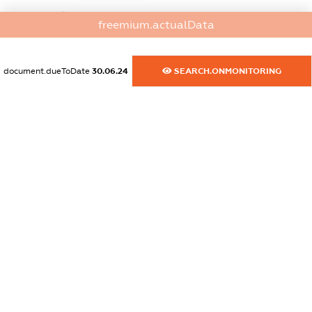
dossier.commercial_info.website
freemium.actualData
XXXXXXXXXX
dossier.commercial_info.activity
document.dueToDate
30.06.24
SEARCH.ONMONITORING
XXXXXXXXXX
freemium.exampleText_1
freemium.exampleText_2
freemium.anonymousPerSearch2
FREEMIUM.DETAILS
FREEMIUM.REGISTER