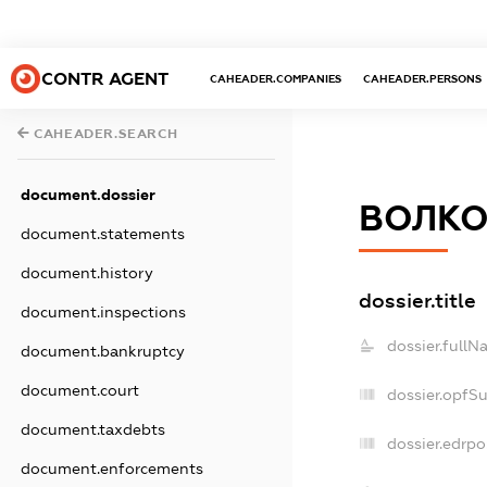
CONTR AGENT
CAHEADER.COMPANIES
CAHEADER.PERSONS
CAHEADER.SEARCH
document.dossier
ВОЛКО
document.statements
document.history
dossier.title
document.inspections
dossier.fullN
document.bankruptcy
document.court
dossier.opfS
document.taxdebts
dossier.edrpo
document.enforcements