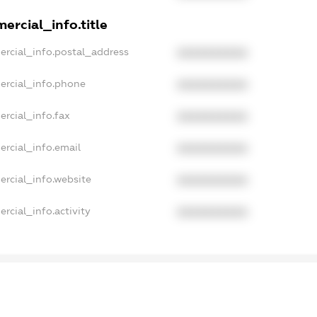
ercial_info.title
ercial_info.postal_address
XXXXXXXXXX
ercial_info.phone
XXXXXXXXXX
rcial_info.fax
XXXXXXXXXX
ercial_info.email
XXXXXXXXXX
ercial_info.website
XXXXXXXXXX
rcial_info.activity
XXXXXXXXXX
ampleText_1
xampleText_2
nonymousPerSearch2