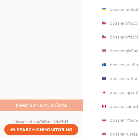
dossier.amku
dossier.ofac
dossier.ofac
dossier.gbSa
dossier.ausS
dossier.euSa
dossier.japa
freemium.actualData
dossier.cana
dossier.rfSan
document.dueToDate
24.03.17
SEARCH.ONMONITORING
dossier.russi