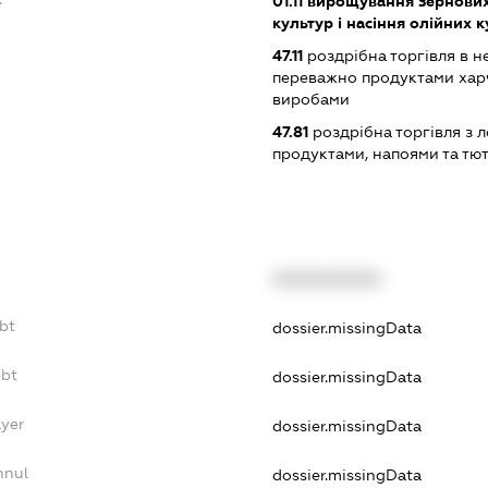
01.11
вирощування зернових 
культур і насіння олійних 
47.11
роздрібна торгівля в н
переважно продуктами хар
виробами
47.81
роздрібна торгівля з л
продуктами, напоями та т
XXXXXXXXXX
bt
dossier.missingData
ebt
dossier.missingData
ayer
dossier.missingData
nnul
dossier.missingData