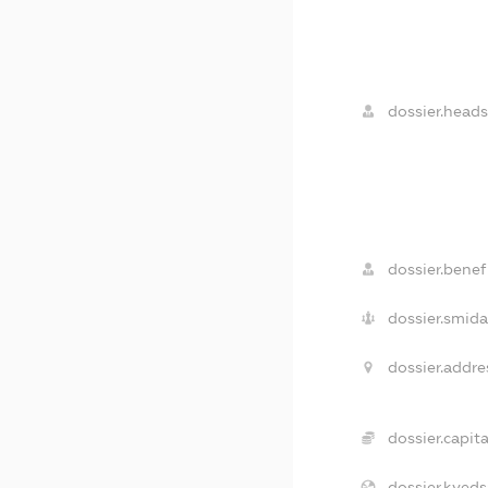
dossier.heads
dossier.benefi
dossier.smida
dossier.addre
dossier.capita
dossier.kveds