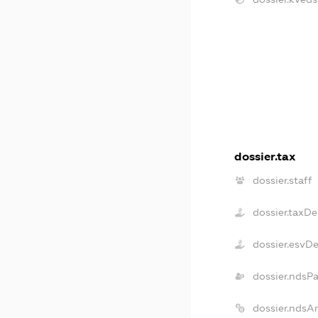
dossier.tax
dossier.staff
dossier.taxDe
dossier.esvD
dossier.ndsP
dossier.ndsA