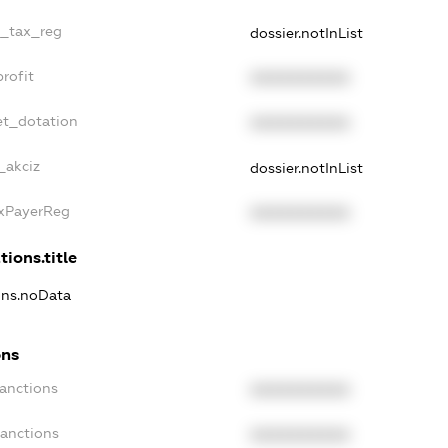
e_tax_reg
dossier.notInList
rofit
XXXXXXXXXX
et_dotation
XXXXXXXXXX
_akciz
dossier.notInList
axPayerReg
XXXXXXXXXX
tions.title
ions.noData
ons
Sanctions
XXXXXXXXXX
Sanctions
XXXXXXXXXX