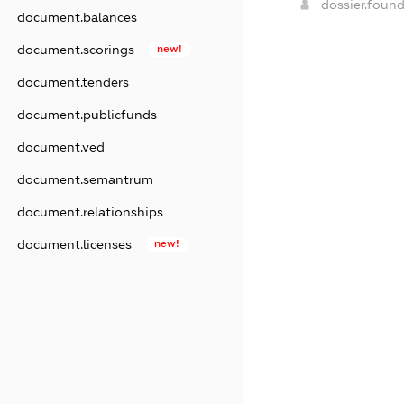
dossier.foun
document.balances
document.scorings
new!
document.tenders
document.publicfunds
document.ved
document.semantrum
document.relationships
document.licenses
new!