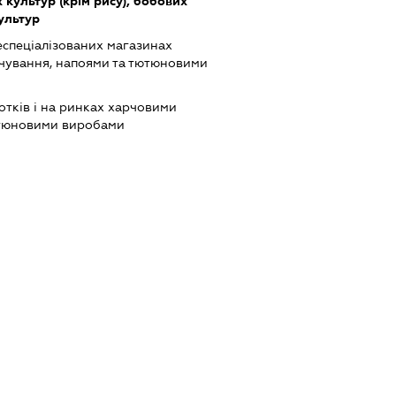
культур (крім рису), бобових
культур
еспеціалізованих магазинах
чування, напоями та тютюновими
отків і на ринках харчовими
ютюновими виробами