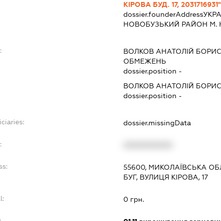
КІРОВА БУД. 17, 2031716931"
dossier.founderAddress
УКРА
НОВОБУЗЬКИЙ РАЙОН М. НО
:
ВОЛКОВ АНАТОЛІЙ БОРИ
ОБМЕЖЕНЬ
dossier.position -
ВОЛКОВ АНАТОЛІЙ БОРИ
dossier.position -
ciaries:
dossier.missingData
:
XXXXXXXXXX
ss:
55600, МИКОЛАЇВСЬКА ОБ
БУГ, ВУЛИЦЯ КІРОВА, 17
l:
0 грн.
: