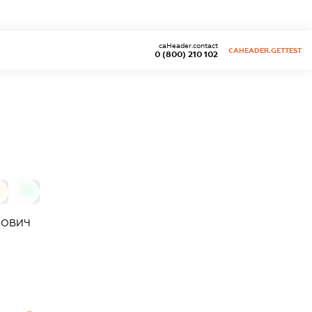
caHeader.contact
CAHEADER.GETTEST
0 (800) 210 102
0
0
СОВИЧ