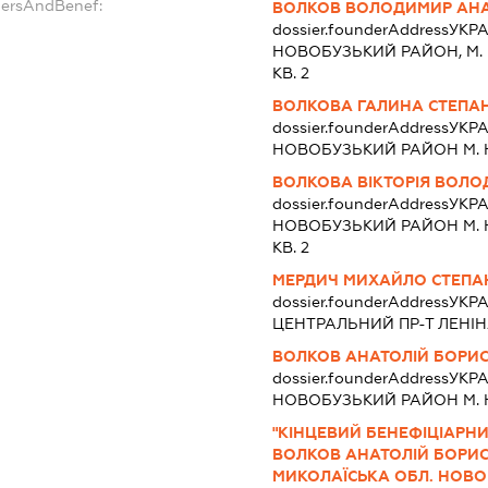
dersAndBenef:
ВОЛКОВ ВОЛОДИМИР АН
dossier.founderAddress
УКРА
НОВОБУЗЬКИЙ РАЙОН, М. НО
КВ. 2
ВОЛКОВА ГАЛИНА СТЕПА
dossier.founderAddress
УКРА
НОВОБУЗЬКИЙ РАЙОН М. НО
ВОЛКОВА ВІКТОРІЯ ВОЛ
dossier.founderAddress
УКРА
НОВОБУЗЬКИЙ РАЙОН М. Н
КВ. 2
МЕРДИЧ МИХАЙЛО СТЕП
dossier.founderAddress
УКРА
ЦЕНТРАЛЬНИЙ ПР-Т ЛЕНІНА 
ВОЛКОВ АНАТОЛІЙ БОРИ
dossier.founderAddress
УКРА
НОВОБУЗЬКИЙ РАЙОН М. НО
"КІНЦЕВИЙ БЕНЕФІЦІАРНИ
ВОЛКОВ АНАТОЛІЙ БОРИСО
МИКОЛАЇСЬКА ОБЛ. НОВОБ