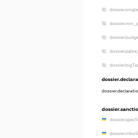
dossier.singl
dossier.non_p
dossier.budg
dossier.palne
dossier.bigT
dossier.declara
dossier.declarat
dossier.sancti
dossier.spec
dossier.rnbo