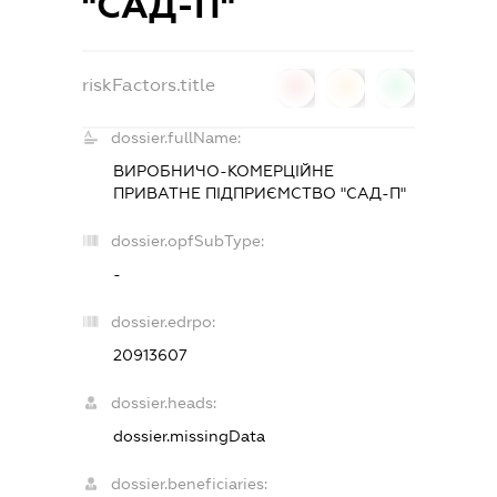
"САД-П"
riskFactors.title
0
0
0
dossier.fullName:
ВИРОБНИЧО-КОМЕРЦІЙНЕ
ПРИВАТНЕ ПІДПРИЄМСТВО "САД-П"
dossier.opfSubType:
-
dossier.edrpo:
20913607
dossier.heads:
dossier.missingData
dossier.beneficiaries: