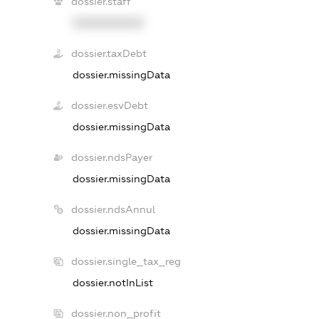
dossier.staff
XXXXXXXXXX
dossier.taxDebt
dossier.missingData
dossier.esvDebt
dossier.missingData
dossier.ndsPayer
dossier.missingData
dossier.ndsAnnul
dossier.missingData
dossier.single_tax_reg
dossier.notInList
dossier.non_profit