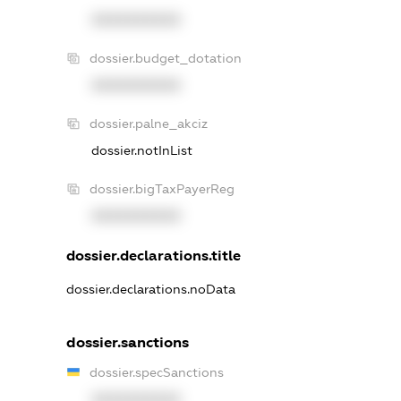
XXXXXXXXXX
dossier.budget_dotation
XXXXXXXXXX
dossier.palne_akciz
dossier.notInList
dossier.bigTaxPayerReg
XXXXXXXXXX
dossier.declarations.title
dossier.declarations.noData
dossier.sanctions
dossier.specSanctions
XXXXXXXXXX