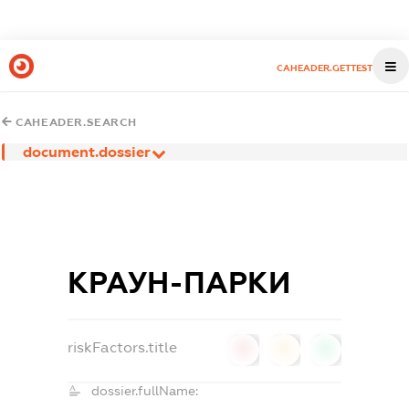
CAHEADER.GETTEST
CAHEADER.SEARCH
document.dossier
КРАУН-ПАРКИ
riskFactors.title
0
0
0
dossier.fullName: