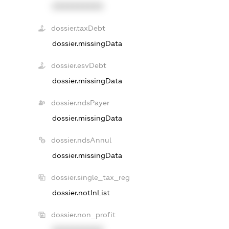
XXXXXXXXXX
dossier.taxDebt
dossier.missingData
dossier.esvDebt
dossier.missingData
dossier.ndsPayer
dossier.missingData
dossier.ndsAnnul
dossier.missingData
dossier.single_tax_reg
dossier.notInList
dossier.non_profit