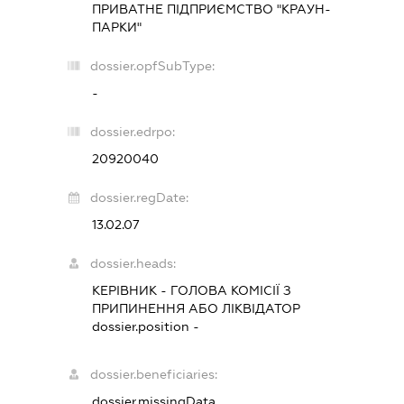
ПРИВАТНЕ ПІДПРИЄМСТВО "КРАУН-
ПАРКИ"
dossier.opfSubType:
-
dossier.edrpo:
20920040
dossier.regDate:
13.02.07
dossier.heads:
КЕРІВНИК
-
ГОЛОВА КОМІСІЇ З
ПРИПИНЕННЯ АБО ЛІКВІДАТОР
dossier.position -
dossier.beneficiaries:
dossier.missingData