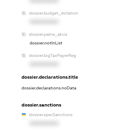
XXXXXXXXXX
dossier.budget_dotation
XXXXXXXXXX
dossier.palne_akciz
dossier.notInList
dossier.bigTaxPayerReg
XXXXXXXXXX
dossier.declarations.title
dossier.declarations.noData
dossier.sanctions
dossier.specSanctions
XXXXXXXXXX