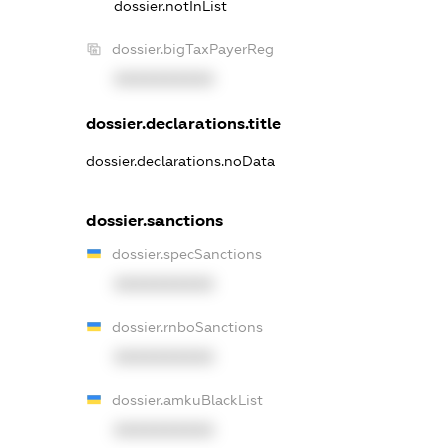
dossier.notInList
dossier.bigTaxPayerReg
XXXXXXXXXX
dossier.declarations.title
dossier.declarations.noData
dossier.sanctions
dossier.specSanctions
XXXXXXXXXX
dossier.rnboSanctions
XXXXXXXXXX
dossier.amkuBlackList
XXXXXXXXXX