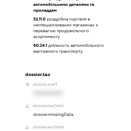
автомобільними деталями та
приладдям
52.11.0
роздрібна торгівля в
неспеціалізованих магазинах з
перевагою продовольчого
асортименту
60.24.1
діяльність автомобільного
вантажного транспорту
dossier.tax
dossier.staff
XXXXXXXXXX
dossier.taxDebt
dossier.missingData
dossier.esvDebt