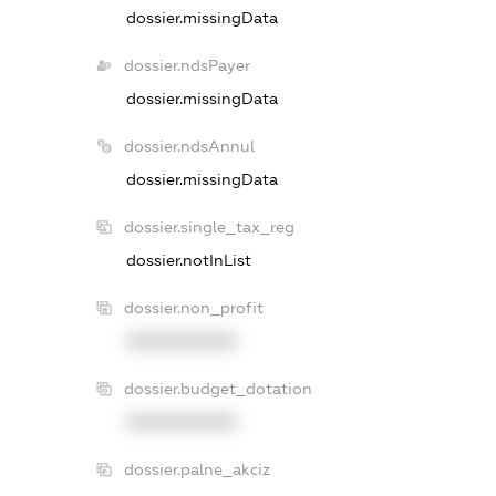
dossier.missingData
dossier.ndsPayer
dossier.missingData
dossier.ndsAnnul
dossier.missingData
dossier.single_tax_reg
dossier.notInList
dossier.non_profit
XXXXXXXXXX
dossier.budget_dotation
XXXXXXXXXX
dossier.palne_akciz