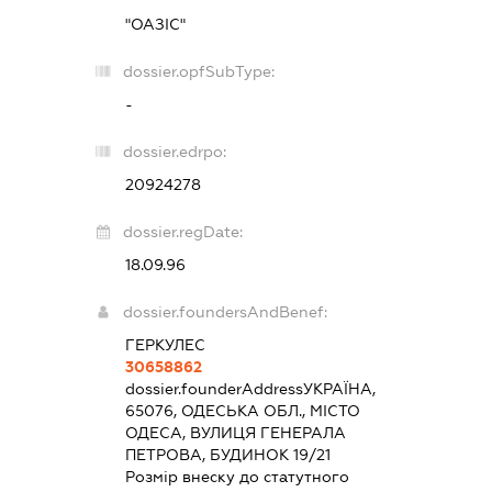
"ОАЗІС"
dossier.opfSubType:
-
dossier.edrpo:
20924278
dossier.regDate:
18.09.96
dossier.foundersAndBenef:
ГЕРКУЛЕС
30658862
dossier.founderAddress
УКРАЇНА,
65076, ОДЕСЬКА ОБЛ., МІСТО
ОДЕСА, ВУЛИЦЯ ГЕНЕРАЛА
ПЕТРОВА, БУДИНОК 19/21
Розмір внеску до статутного