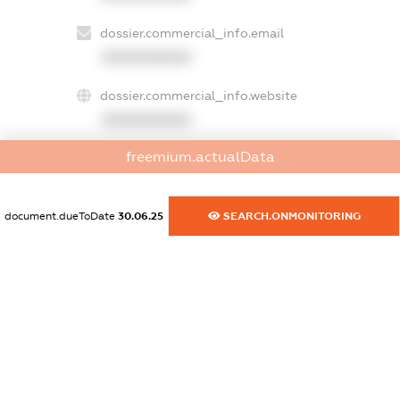
dossier.commercial_info.email
XXXXXXXXXX
dossier.commercial_info.website
XXXXXXXXXX
freemium.actualData
dossier.commercial_info.activity
XXXXXXXXXX
document.dueToDate
30.06.25
SEARCH.ONMONITORING
freemium.exampleText_1
freemium.exampleText_2
freemium.anonymousPerSearch2
FREEMIUM.DETAILS
FREEMIUM.REGISTER