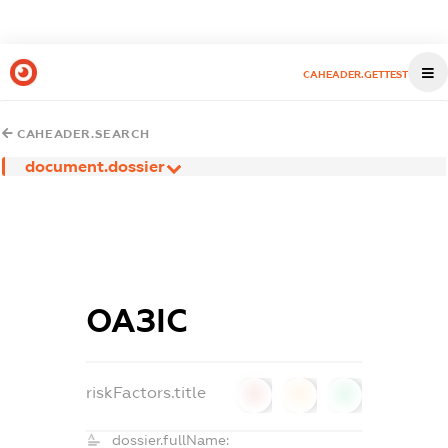
CAHEADER.GETTEST
CAHEADER.SEARCH
document.dossier
ОАЗІС
riskFactors.title
0
0
0
dossier.fullName: